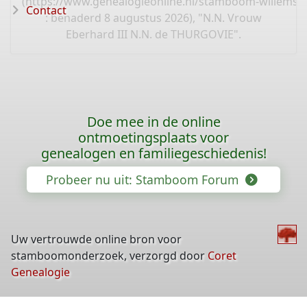
(
https://www.genealogieonline.nl/stamboom-willems-
Contact
: benaderd 8 augustus 2026), "N.N. Vrouw
Eberhard III N.N. de THURGOVIE".
Doe mee in de online
ontmoetingsplaats voor
genealogen en familiegeschiedenis!
Probeer nu uit: Stamboom Forum
Uw vertrouwde online bron voor
stamboomonderzoek, verzorgd door
Coret
Genealogie