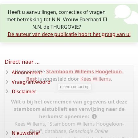
Heeft u aanvullingen, correcties of vragen
met betrekking tot N.N. Vrouw Eberhard III
N.N. de THURGOVIE?
De auteur van deze publicatie hoort het graag van u!
Direct naar ...
De publicatie
Stamboom Willems Hoogeloon-
Abonnement
Best
is opgesteld door
Kees Willems
.
Vraag/antwoord
neem contact op
Disclaimer
Wilt u bij het overnemen van gegevens uit deze
stamboom alstublieft een verwijzing naar de
herkomst opnemen:
Kees Willems, "Stamboom Willems Hoogeloon-
Best", database,
Genealogie Online
Nieuwsbrief