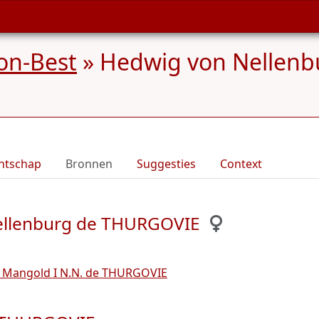
on-Best
»
Hedwig von Nellenb
ntschap
Bronnen
Suggesties
Context
Nellenburg de THURGOVIE
 Mangold I N.N. de THURGOVIE