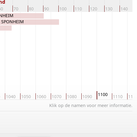
nd
60
70
80
90
100
110
120
130
140
ONHEIM
on SPONHEIM
1100
0
1040
1050
1060
1070
1080
1090
1110
112
Klik op de namen voor meer informatie.