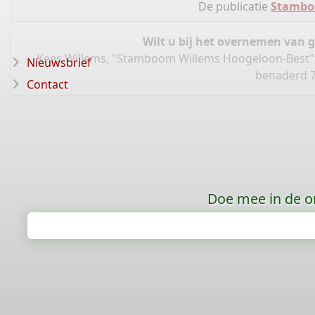
De publicatie
Stambo
Wilt u bij het overnemen van 
Kees Willems, "Stamboom Willems Hoogeloon-Best"
Nieuwsbrief
benaderd 7
Contact
Doe mee in de o