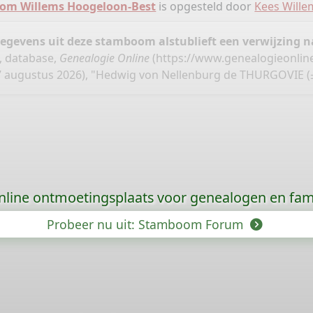
om Willems Hoogeloon-Best
is opgesteld door
Kees Wille
gegevens uit deze stamboom alstublieft een verwijzing
, database,
Genealogie Online
(
https://www.genealogieonlin
 augustus 2026), "Hedwig von Nellenburg de THURGOVIE (± 
nline ontmoetingsplaats voor genealogen en fami
Probeer nu uit: Stamboom Forum