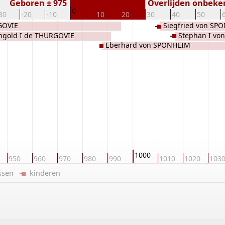
Geboren ± 975
Overlijden onbeke
0
30
-20
-10
10
20
30
40
50
GOVIE
Siegfried von SP
gold I de THURGOVIE
Stephan I v
Eberhard von SPONHEIM
1000
950
960
970
980
990
1010
1020
103
ussen
kinderen