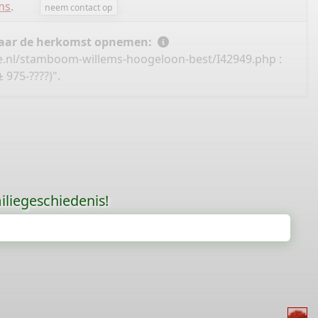
ms
.
neem contact op
 naar de herkomst opnemen:
e.nl/stamboom-willems-hoogeloon-best/I42949.php
:
975-????)".
liegeschiedenis!