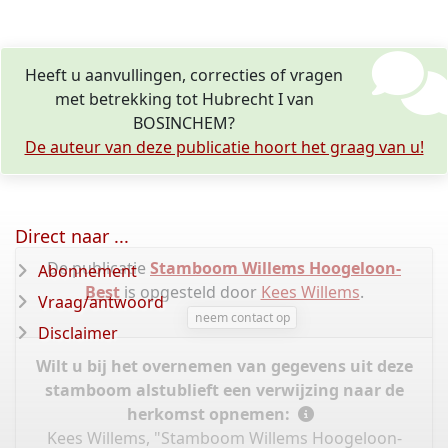
Heeft u aanvullingen, correcties of vragen
met betrekking tot Hubrecht I van
BOSINCHEM?
De auteur van deze publicatie hoort het graag van u!
Direct naar ...
De publicatie
Stamboom Willems Hoogeloon-
Abonnement
Best
is opgesteld door
Kees Willems
.
Vraag/antwoord
neem contact op
Disclaimer
Wilt u bij het overnemen van gegevens uit deze
stamboom alstublieft een verwijzing naar de
herkomst opnemen:
Kees Willems, "Stamboom Willems Hoogeloon-