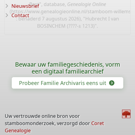
Best", database,
Genealogie Online
Nieuwsbrief
(
https://www.genealogieonline.nl/stamboom-willems-
Contact
: benaderd 7 augustus 2026), "Hubrecht I van
BOSINCHEM (????-± 1213)".
Bewaar uw familiegeschiedenis, vorm
een digitaal familiearchief
Probeer Familie Archivaris eens uit
Uw vertrouwde online bron voor
stamboomonderzoek, verzorgd door
Coret
Genealogie