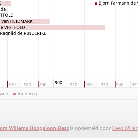
K
Bjorn Farmann de
 de
STFOLD
e van HEIDMARK
 de VESTFOLD
Ragnild de RINGERIKE
900
0
870
880
890
910
920
930
940
95
ussen
kinderen
om Willems Hoogeloon-Best
is opgesteld door
Kees Wille