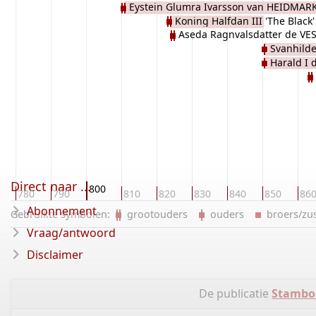
Eystein Glumra Ivarsson van HEIDMAR
Koning Halfdan III 'The Black'
Aseda Ragnvalsdatter de VE
VESTFOLD
Svanhild
Harald I
Direct naar ...
800
780
790
810
820
830
840
850
86
Abonnement
Gebruikte symbolen:
grootouders
ouders
broers/z
Vraag/antwoord
Disclaimer
De publicatie
Stambo