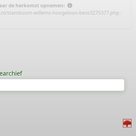
 naar de herkomst opnemen:
e.nl/stamboom-willems-hoogeloon-best/I275377.php
:
earchief