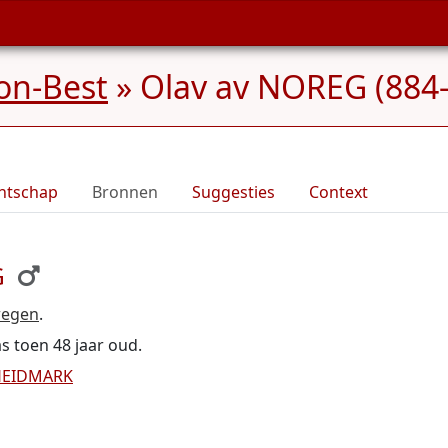
on-Best
»
Olav av NOREG (884
ntschap
Bronnen
Suggesties
Context
G
wegen
.
s toen 48 jaar oud.
 HEIDMARK