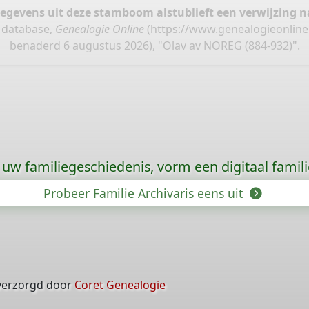
gegevens uit deze stamboom alstublieft een verwijzing
 database,
Genealogie Online
(
https://www.genealogieonlin
benaderd 6 augustus 2026), "Olav av NOREG (884-932)".
uw familiegeschiedenis, vorm een digitaal famili
Probeer Familie Archivaris eens uit
verzorgd door
Coret Genealogie