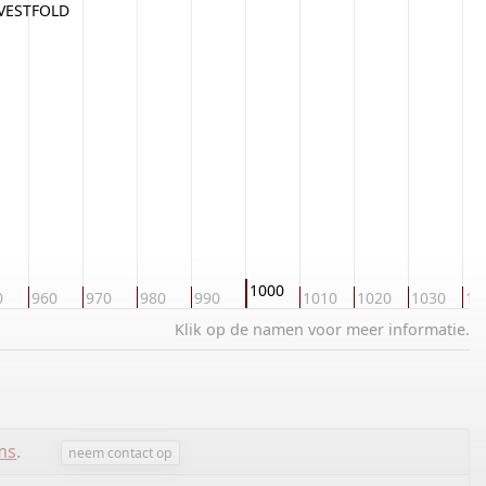
 VESTFOLD
1000
0
960
970
980
990
1010
1020
1030
10
Klik op de namen voor meer informatie.
ms
.
neem contact op