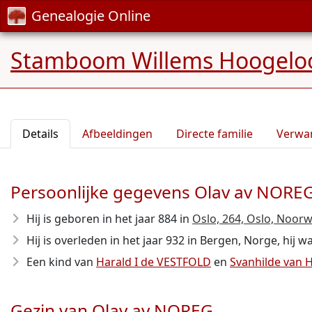
Genealogie Online
Stamboom Willems Hoogelo
Details
Afbeeldingen
Directe familie
Verwa
Persoonlijke gegevens Olav av NORE
Hij is geboren in het jaar 884
in
Oslo, 264, Oslo, Noor
Hij is overleden in het jaar 932
in Bergen, Norge, hij wa
Een kind van
Harald I de VESTFOLD
en
Svanhilde van
Gezin van Olav av NOREG