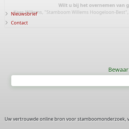
Wilt u bij het overnemen van 
Kees Willems, "Stamboom Willems Hoogeloon-Best",
Nieuwsbrief
Contact
Bewaar 
Uw vertrouwde online bron voor stamboomonderzoek, 