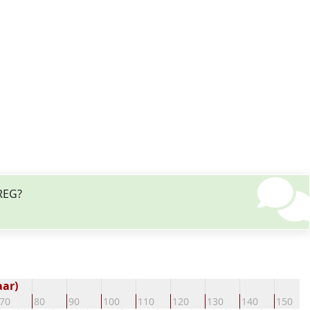
OREG?
aar)
70
80
90
100
110
120
130
140
150