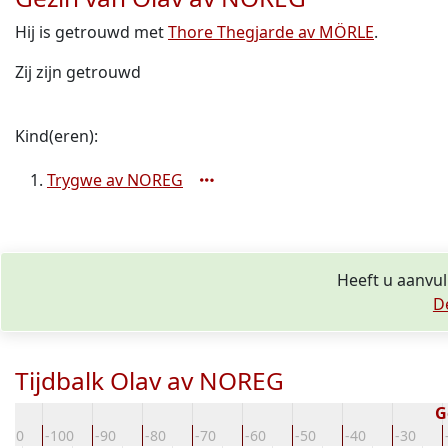
Hij is getrouwd met
Thore Thegjarde av MÖRLE
.
Zij zijn getrouwd
Kind(eren):
Trygwe av NOREG
Heeft u aanvul
D
Tijdbalk Olav av NOREG
G
-110
-100
-90
-80
-70
-60
-50
-40
-30