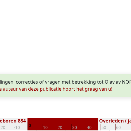
lingen, correcties of vragen met betrekking tot Olav av N
e auteur van deze publicatie hoort het graag van u!
eboren 884
Overleden ( j
0
-20
-10
10
20
30
40
50
60