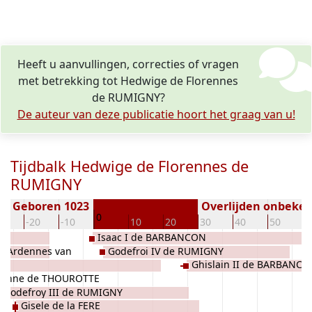
Heeft u aanvullingen, correcties of vragen
met betrekking tot Hedwige de Florennes
de RUMIGNY?
De auteur van deze publicatie hoort het graag van u!
Tijdbalk Hedwige de Florennes de
RUMIGNY
Geboren 1023
Overlijden onbeke
0
30
-20
-10
10
20
30
40
50
6
Isaac I de BARBANCON
d'Ardennes van
Godefroi IV de RUMIGNY
Ghislain II de BARBANC
ienne de THOUROTTE
Godefroy III de RUMIGNY
Gisele de la FERE