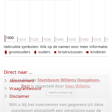
1000
1010
1020
1030
1040
1050
1060
1070
108
Gebruikte symbolen:
Klik op de namen voor meer informatie.
grootouders
ouders
broers/zussen
kinderen
Direct naar ...
De publicatie
Stamboom Willems Hoogeloon-
Abonnement
Best
is opgesteld door
Kees Willems
.
Vraag/antwoord
neem contact op
Disclaimer
Wilt u bij het overnemen van gegevens uit deze
stamboom alstublieft een verwijzing naar de