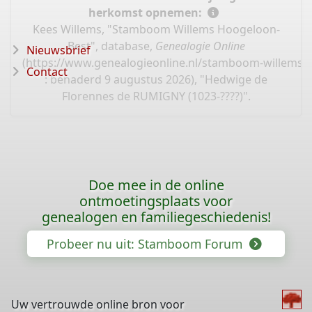
herkomst opnemen:
Kees Willems, "Stamboom Willems Hoogeloon-
Best", database,
Genealogie Online
Nieuwsbrief
(
https://www.genealogieonline.nl/stamboom-willems-
Contact
: benaderd 9 augustus 2026), "Hedwige de
Florennes de RUMIGNY (1023-????)".
Doe mee in de online
ontmoetingsplaats voor
genealogen en familiegeschiedenis!
Probeer nu uit: Stamboom Forum
Uw vertrouwde online bron voor