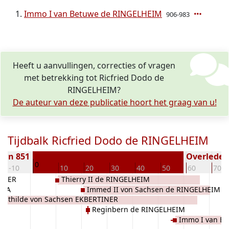
Immo I van Betuwe de RINGELHEIM
906-983
Heeft u aanvullingen, correcties of vragen
met betrekking tot Ricfried Dodo de
RINGELHEIM?
De auteur van deze publicatie hoort het graag van u!
Tijdbalk Ricfried Dodo de RINGELHEIM
ren 851
Overleden 
0
-10
10
20
30
40
50
60
70
TINER
Thierry II de RINGELHEIM
ONA
Immed II von Sachsen de RINGELHEIM
Mathilde von Sachsen EKBERTINER
Reginbern de RINGELHEIM
Immo I van B