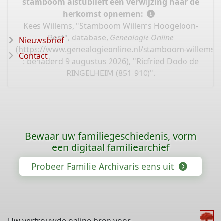
stamboom alstublieft een verwijzing naar de
herkomst opnemen:
Kees Willems, "Stamboom Willems Hoogeloon-
Best", database,
Genealogie Online
Nieuwsbrief
(
https://www.genealogieonline.nl/stamboom-willems-
Contact
: benaderd 9 augustus 2026), "Ricfried Dodo de
RINGELHEIM (851-910)".
Bewaar uw familiegeschiedenis, vorm
een digitaal familiearchief
Probeer Familie Archivaris eens uit
Uw vertrouwde online bron voor