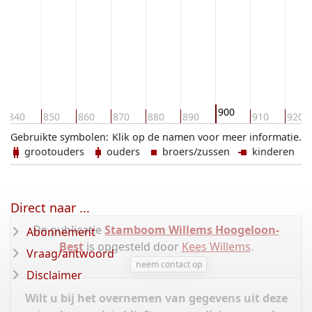
900
840
850
860
870
880
890
910
920
Gebruikte symbolen:
Klik op de namen voor meer informatie.
grootouders
ouders
broers/zussen
kinderen
Direct naar ...
De publicatie
Stamboom Willems Hoogeloon-
Abonnement
Best
is opgesteld door
Kees Willems
.
Vraag/antwoord
neem contact op
Disclaimer
Wilt u bij het overnemen van gegevens uit deze