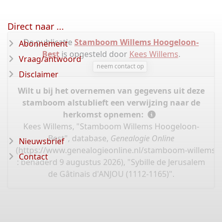
Direct naar ...
De publicatie
Stamboom Willems Hoogeloon-
Abonnement
Best
is opgesteld door
Kees Willems
.
Vraag/antwoord
neem contact op
Disclaimer
Wilt u bij het overnemen van gegevens uit deze
stamboom alstublieft een verwijzing naar de
herkomst opnemen:
Kees Willems, "Stamboom Willems Hoogeloon-
Best", database,
Genealogie Online
Nieuwsbrief
(
https://www.genealogieonline.nl/stamboom-willems-
Contact
: benaderd 9 augustus 2026), "Sybille de Jerusalem
de Gâtinais d'ANJOU (1112-1165)".