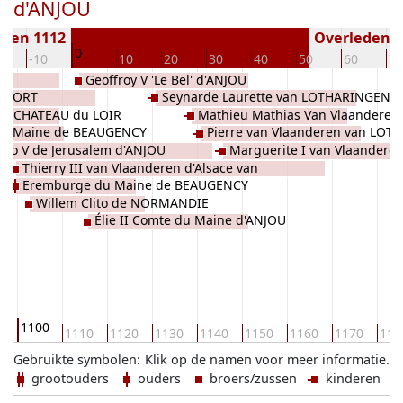
d'ANJOU
oren 1112
Overleden ( 
0
0
-10
10
20
30
40
50
60
70
Geoffroy V 'Le Bel' d'ANJOU
NTFORT
Seynarde Laurette van LOTHARINGEN
de CHATEAU du LOIR
Mathieu Mathias Van Vlaanderen
 du Maine de BEAUGENCY
Pierre van Vlaanderen van LO
LOTHARINGEN
lco V de Jerusalem d'ANJOU
Marguerite I van Vlaanderen
Thierry III van Vlaanderen d'Alsace van
LOTHARINGEN
Eremburge du Maine de BEAUGENCY
LOTHARINGEN
Willem Clito de NORMANDIE
Élie II Comte du Maine d'ANJOU
1100
0
1110
1120
1130
1140
1150
1160
1170
118
Gebruikte symbolen:
Klik op de namen voor meer informatie.
grootouders
ouders
broers/zussen
kinderen