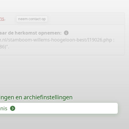
ms
.
neem contact op
 naar de herkomst opnemen:
e.nl/stamboom-willems-hoogeloon-best/I19026.php
:
86)".
gingen en archiefinstellingen
enis