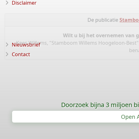
Disclaimer
De publicatie
Stambo
Wilt u bij het overnemen van 
Kees Willems, "Stamboom Willems Hoogeloon-Best"
Nieuwsbrief
bena
Contact
Doorzoek bijna 3 miljoen bid
Open A