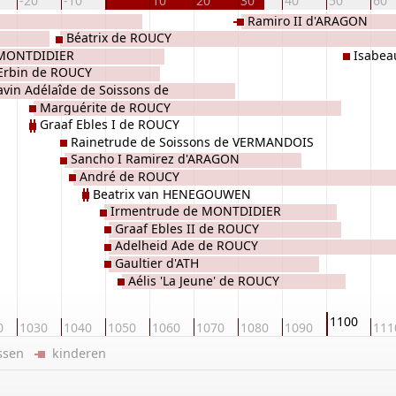
-20
-10
10
20
30
40
50
60
Ramiro II d'ARAGON
Béatrix de ROUCY
e MONTDIDIER
Isabea
 Erbin de ROUCY
MONTDID
avin Adélaîde de Soissons de
Marguérite de ROUCY
MANDOIS
Graaf Ebles I de ROUCY
Rainetrude de Soissons de VERMANDOIS
Sancho I Ramirez d'ARAGON
André de ROUCY
Beatrix van HENEGOUWEN
Irmentrude de MONTDIDIER
Graaf Ebles II de ROUCY
Adelheid Ade de ROUCY
Gaultier d'ATH
Aélis 'La Jeune' de ROUCY
1100
0
1030
1040
1050
1060
1070
1080
1090
111
ussen
kinderen