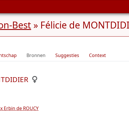
on-Best
»
Félicie de MONTDIDI
ntschap
Bronnen
Suggesties
Context
NTDIDIER
ix Erbin de ROUCY