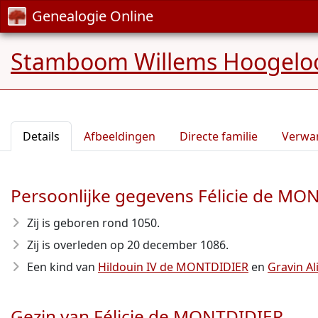
Genealogie Online
Stamboom Willems Hoogelo
Details
Afbeeldingen
Directe familie
Verwa
Persoonlijke gegevens Félicie de MO
Zij is geboren rond 1050
.
Zij is overleden op 20 december 1086
.
Een kind van
Hildouin IV de MONTDIDIER
en
Gravin Al
Gezin van Félicie de MONTDIDIER