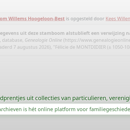
om Willems Hoogeloon-Best
is opgesteld door
Kees Wille
gegevens uit deze stamboom alstublieft een verwijzing
, database,
Genealogie Online
(
https://www.genealogieonlin
derd 7 augustus 2026), "Félicie de MONTDIDIER (± 1050-10
prentjes uit collecties van particulieren, vereni
rchieven is hét online platform voor familiegeschied