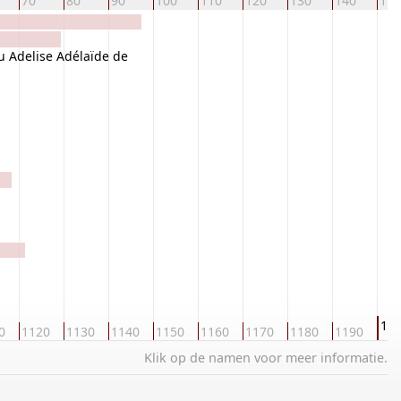
70
80
90
100
110
120
130
140
150
u Adelise Adélaïde de
IER
12
0
1120
1130
1140
1150
1160
1170
1180
1190
Klik op de namen voor meer informatie.