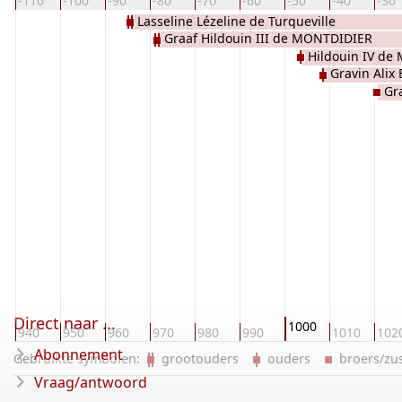
-110
-100
-90
-80
-70
-60
-50
-40
-30
Lasseline Lézeline de Turqueville
Graaf Hildouin III de MONTDIDIER
d'HARCOURT
Hildouin IV d
Gravin Alix
Gr
VER
Direct naar ...
1000
940
950
960
970
980
990
1010
102
Abonnement
Gebruikte symbolen:
grootouders
ouders
broers/z
Vraag/antwoord