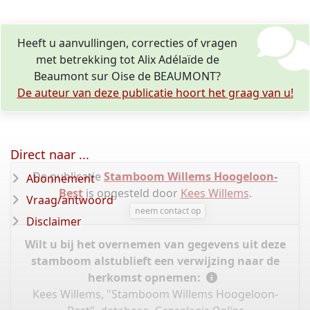
Heeft u aanvullingen, correcties of vragen
met betrekking tot Alix Adélaïde de
Beaumont sur Oise de BEAUMONT?
De auteur van deze publicatie hoort het graag van u!
Direct naar ...
De publicatie
Stamboom Willems Hoogeloon-
Abonnement
Best
is opgesteld door
Kees Willems
.
Vraag/antwoord
neem contact op
Disclaimer
Wilt u bij het overnemen van gegevens uit deze
stamboom alstublieft een verwijzing naar de
herkomst opnemen:
Kees Willems, "Stamboom Willems Hoogeloon-