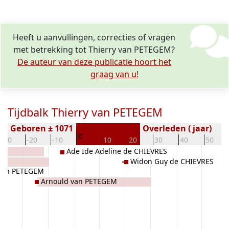
Heeft u aanvullingen, correcties of vragen
met betrekking tot Thierry van PETEGEM?
De auteur van deze publicatie hoort het
graag van u!
Tijdbalk Thierry van PETEGEM
Geboren ± 1071
Overleden ( jaar)
0
-30
-20
-10
10
20
30
40
50
Ade Ide Adeline de CHIEVRES
I
Widon Guy de CHIEVRES
van PETEGEM
Arnould van PETEGEM