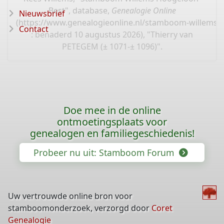
Best", database,
Genealogie Online
Nieuwsbrief
(
https://www.genealogieonline.nl/stamboom-willems-
Contact
: benaderd 10 augustus 2026), "Thierry van
PETEGEM (± 1071-± 1096)".
Doe mee in de online
ontmoetingsplaats voor
genealogen en familiegeschiedenis!
Probeer nu uit: Stamboom Forum
Uw vertrouwde online bron voor
stamboomonderzoek, verzorgd door
Coret
Genealogie