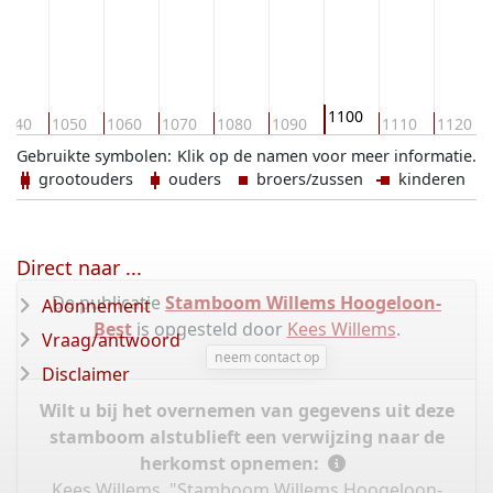
1100
1040
1050
1060
1070
1080
1090
1110
1120
Gebruikte symbolen:
Klik op de namen voor meer informatie.
grootouders
ouders
broers/zussen
kinderen
Direct naar ...
De publicatie
Stamboom Willems Hoogeloon-
Abonnement
Best
is opgesteld door
Kees Willems
.
Vraag/antwoord
neem contact op
Disclaimer
Wilt u bij het overnemen van gegevens uit deze
stamboom alstublieft een verwijzing naar de
herkomst opnemen:
Kees Willems, "Stamboom Willems Hoogeloon-