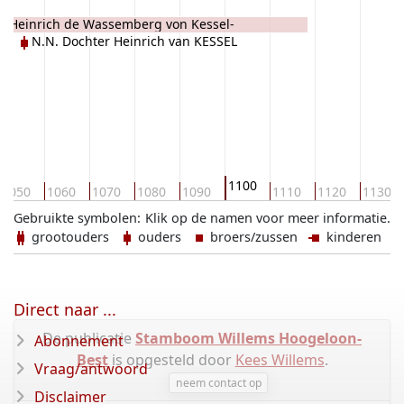
ON
Heinrich de Wassemberg von Kessel-
N.N. Dochter Heinrich van KESSEL
Kriekenbeck de WASSEMBERG
1100
1050
1060
1070
1080
1090
1110
1120
1130
Gebruikte symbolen:
Klik op de namen voor meer informatie.
grootouders
ouders
broers/zussen
kinderen
Direct naar ...
De publicatie
Stamboom Willems Hoogeloon-
Abonnement
Best
is opgesteld door
Kees Willems
.
Vraag/antwoord
neem contact op
Disclaimer