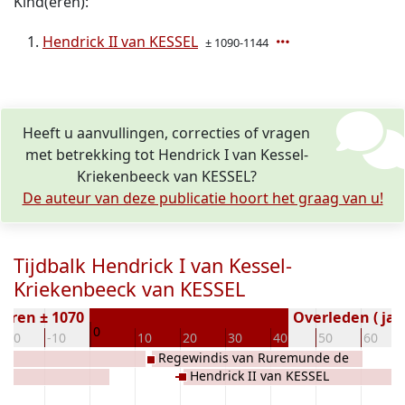
Kind(eren):
Hendrick II van KESSEL
± 1090-1144
Heeft u aanvullingen, correcties of vragen
met betrekking tot Hendrick I van Kessel-
Kriekenbeeck van KESSEL?
De auteur van deze publicatie hoort het graag van u!
Tijdbalk Hendrick I van Kessel-
Kriekenbeeck van KESSEL
oren ± 1070
Overleden ( jaa
0
-20
-10
10
20
30
40
50
60
Regewindis van Ruremunde de
Hendrick II van KESSEL
WASSEMBERG