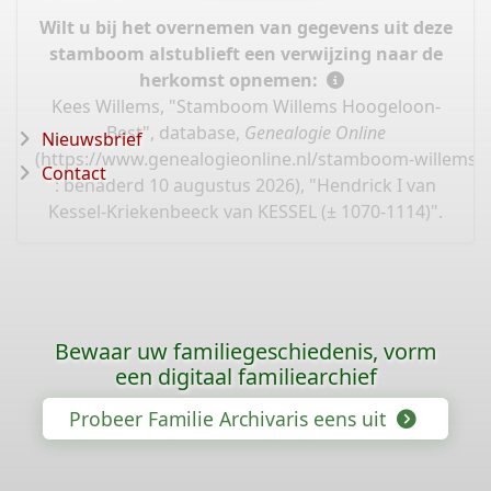
Wilt u bij het overnemen van gegevens uit deze
stamboom alstublieft een verwijzing naar de
herkomst opnemen:
Kees Willems, "Stamboom Willems Hoogeloon-
Best", database,
Genealogie Online
Nieuwsbrief
(
https://www.genealogieonline.nl/stamboom-willems-
Contact
: benaderd 10 augustus 2026), "Hendrick I van
Kessel-Kriekenbeeck van KESSEL (± 1070-1114)".
Bewaar uw familiegeschiedenis, vorm
een digitaal familiearchief
Probeer Familie Archivaris eens uit