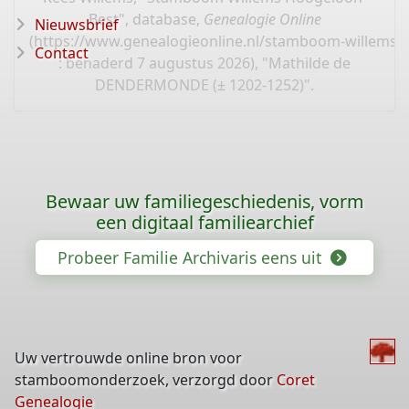
Best", database,
Genealogie Online
Nieuwsbrief
(
https://www.genealogieonline.nl/stamboom-willems-
Contact
: benaderd 7 augustus 2026), "Mathilde de
DENDERMONDE (± 1202-1252)".
Bewaar uw familiegeschiedenis, vorm
een digitaal familiearchief
Probeer Familie Archivaris eens uit
Uw vertrouwde online bron voor
stamboomonderzoek, verzorgd door
Coret
Genealogie