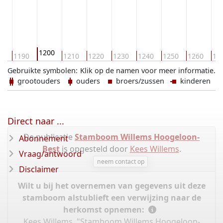
1200
80
1190
1210
1220
1230
1240
1250
1260
12
Gebruikte symbolen:
Klik op de namen voor meer informatie.
grootouders
ouders
broers/zussen
kinderen
Direct naar ...
De publicatie
Stamboom Willems Hoogeloon-
Abonnement
Best
is opgesteld door
Kees Willems
.
Vraag/antwoord
neem contact op
Disclaimer
Wilt u bij het overnemen van gegevens uit deze
stamboom alstublieft een verwijzing naar de
herkomst opnemen:
Kees Willems, "Stamboom Willems Hoogeloon-