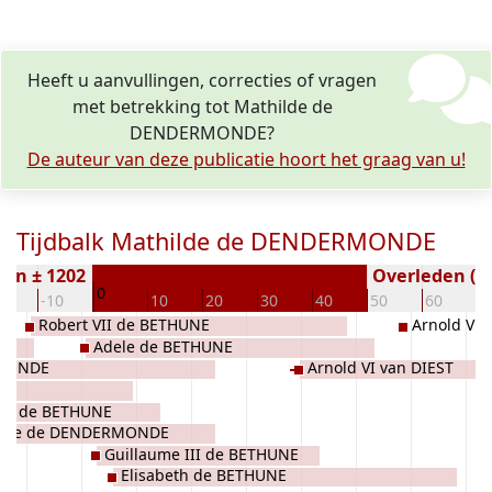
Heeft u aanvullingen, correcties of vragen
met betrekking tot Mathilde de
DENDERMONDE?
De auteur van deze publicatie hoort het graag van u!
Tijdbalk Mathilde de DENDERMONDE
ren ± 1202
Overleden ( j
0
20
-10
10
20
30
40
50
60
7
Robert VII de BETHUNE
Arnold V v
Adele de BETHUNE
RMONDE
Arnold VI van DIEST
 II de BETHUNE
ilde de DENDERMONDE
Guillaume III de BETHUNE
Elisabeth de BETHUNE