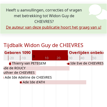
Heeft u aanvullingen, correcties of vragen
met betrekking tot Widon Guy de
CHIEVRES?
De auteur van deze publicatie hoort het graag van u!
Tijdbalk Widon Guy de CHIEVRES
Geboren 1090
Overlijden onbeke
0
30
-20
-10
10
20
30
40
50
6
Thierry van PETEGEM
Ide Eve de CHIEVRES
d Ade de ROUCY
Wauthier de CHIEVRES
Ade Ide Adeline de CHIEVRES
Ade Ide d'ATH