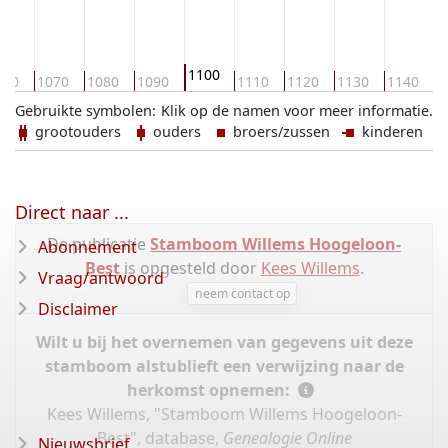
1100
060
1070
1080
1090
1110
1120
1130
1140
1
Gebruikte symbolen:
Klik op de namen voor meer informatie.
grootouders
ouders
broers/zussen
kinderen
Direct naar ...
De publicatie
Stamboom Willems Hoogeloon-
Abonnement
Best
is opgesteld door
Kees Willems
.
Vraag/antwoord
neem contact op
Disclaimer
Wilt u bij het overnemen van gegevens uit deze
stamboom alstublieft een verwijzing naar de
herkomst opnemen:
Kees Willems, "Stamboom Willems Hoogeloon-
Best", database,
Genealogie Online
Nieuwsbrief