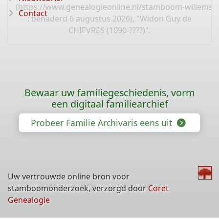
(
https://www.genealogieonline.nl/stamboom-willems-
Contact
: benaderd 6 augustus 2026), "Widon Guy de
CHIEVRES (1090-????)".
Bewaar uw familiegeschiedenis, vorm
een digitaal familiearchief
Probeer Familie Archivaris eens uit
Uw vertrouwde online bron voor
stamboomonderzoek, verzorgd door
Coret
Genealogie