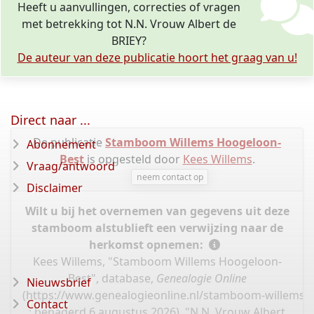
Heeft u aanvullingen, correcties of vragen
met betrekking tot N.N. Vrouw Albert de
BRIEY?
De auteur van deze publicatie hoort het graag van u!
Direct naar ...
De publicatie
Stamboom Willems Hoogeloon-
Abonnement
Best
is opgesteld door
Kees Willems
.
Vraag/antwoord
neem contact op
Disclaimer
Wilt u bij het overnemen van gegevens uit deze
stamboom alstublieft een verwijzing naar de
herkomst opnemen:
Kees Willems, "Stamboom Willems Hoogeloon-
Best", database,
Genealogie Online
Nieuwsbrief
(
https://www.genealogieonline.nl/stamboom-willems-
Contact
: benaderd 6 augustus 2026), "N.N. Vrouw Albert