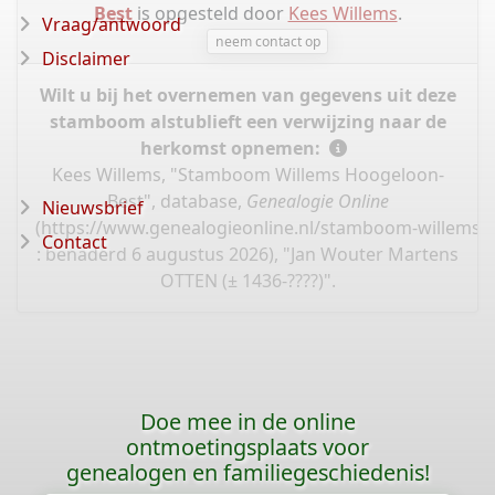
Best
is opgesteld door
Kees Willems
.
Vraag/antwoord
neem contact op
Disclaimer
Wilt u bij het overnemen van gegevens uit deze
stamboom alstublieft een verwijzing naar de
herkomst opnemen:
Kees Willems, "Stamboom Willems Hoogeloon-
Best", database,
Genealogie Online
Nieuwsbrief
(
https://www.genealogieonline.nl/stamboom-willems-
Contact
: benaderd 6 augustus 2026), "Jan Wouter Martens
OTTEN (± 1436-????)".
Doe mee in de online
ontmoetingsplaats voor
genealogen en familiegeschiedenis!