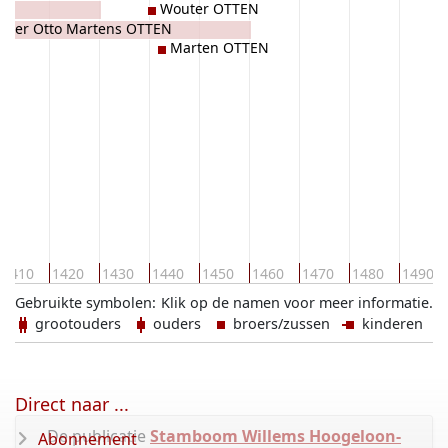
Wouter OTTEN
uter Otto Martens OTTEN
Marten OTTEN
1410
1420
1430
1440
1450
1460
1470
1480
1490
Gebruikte symbolen:
Klik op de namen voor meer informatie.
grootouders
ouders
broers/zussen
kinderen
Direct naar ...
De publicatie
Stamboom Willems Hoogeloon-
Abonnement