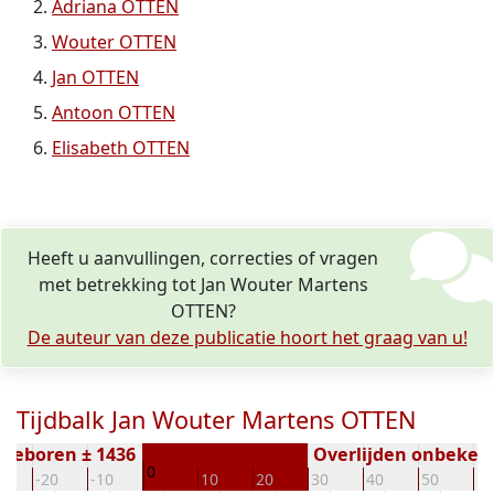
Adriana OTTEN
Wouter OTTEN
Jan OTTEN
Antoon OTTEN
Elisabeth OTTEN
Heeft u aanvullingen, correcties of vragen
met betrekking tot Jan Wouter Martens
OTTEN?
De auteur van deze publicatie hoort het graag van u!
Tijdbalk Jan Wouter Martens OTTEN
Geboren ± 1436
Overlijden onbeken
0
0
-20
-10
10
20
30
40
50
60