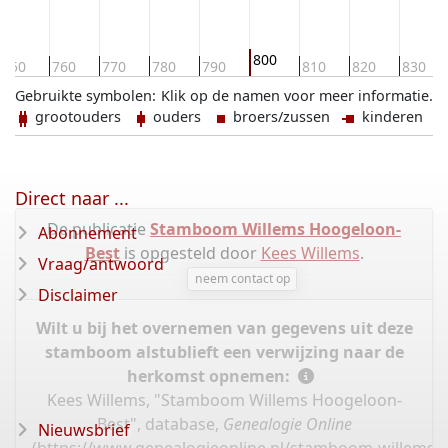
800
750
760
770
780
790
810
820
830
Gebruikte symbolen:
Klik op de namen voor meer informatie.
grootouders
ouders
broers/zussen
kinderen
Direct naar ...
De publicatie
Stamboom Willems Hoogeloon-
Abonnement
Best
is opgesteld door
Kees Willems
.
Vraag/antwoord
neem contact op
Disclaimer
Wilt u bij het overnemen van gegevens uit deze
stamboom alstublieft een verwijzing naar de
herkomst opnemen:
Kees Willems, "Stamboom Willems Hoogeloon-
Best", database,
Genealogie Online
Nieuwsbrief
(
https://www.genealogieonline.nl/stamboom-willems-