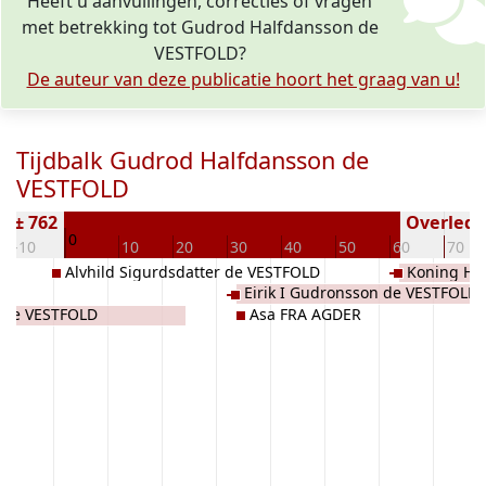
Heeft u aanvullingen, correcties of vragen
met betrekking tot Gudrod Halfdansson de
VESTFOLD?
De auteur van deze publicatie hoort het graag van u!
Tijdbalk Gudrod Halfdansson de
VESTFOLD
n ± 762
Overleden
0
-10
10
20
30
40
50
60
70
Alvhild Sigurdsdatter de VESTFOLD
Koning Half
Eirik I Gudronsson de VESTFOLD
VESTFOLD
' de VESTFOLD
Asa FRA AGDER