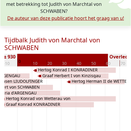
met betrekking tot Judith von Marchtal von
SCHWABEN?
De auteur van deze publicatie hoort het graag van u!
Tijdbalk Judith von Marchtal von
SCHWABEN
n ± 930
Overleden
0
-10
10
20
30
40
50
60
70
Hertog Konrad I KONRADINER
d'ARGENGAU
Graaf Herbert I von Kinzisgau
achsen LIUDOLFINGER
Hertog Herman II de WETTER
KONRADINER
lbert von SCHWABEN
Maria d'ARGENGAU
Hertog Konrad von Wetterau von
Graaf Konrad KONRADINER
Schwaben de WETTEREAU