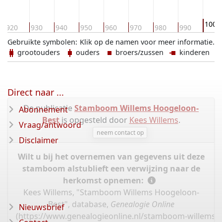
1000
920
930
940
950
960
970
980
990
Gebruikte symbolen:
Klik op de namen voor meer informatie.
grootouders
ouders
broers/zussen
kinderen
Direct naar ...
De publicatie
Stamboom Willems Hoogeloon-
Abonnement
Best
is opgesteld door
Kees Willems
.
Vraag/antwoord
neem contact op
Disclaimer
Wilt u bij het overnemen van gegevens uit deze
stamboom alstublieft een verwijzing naar de
herkomst opnemen:
Kees Willems, "Stamboom Willems Hoogeloon-
Best", database,
Genealogie Online
Nieuwsbrief
(
https://www.genealogieonline.nl/stamboom-willems-