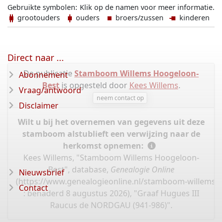
Gebruikte symbolen:
Klik op de namen voor meer informatie.
grootouders
ouders
broers/zussen
kinderen
Direct naar ...
De publicatie
Stamboom Willems Hoogeloon-
Abonnement
Best
is opgesteld door
Kees Willems
.
Vraag/antwoord
neem contact op
Disclaimer
Wilt u bij het overnemen van gegevens uit deze
stamboom alstublieft een verwijzing naar de
herkomst opnemen:
Kees Willems, "Stamboom Willems Hoogeloon-
Best", database,
Genealogie Online
Nieuwsbrief
(
https://www.genealogieonline.nl/stamboom-willems-
Contact
: benaderd 8 augustus 2026), "Graaf Hugues III
Raucus de NORDGAU (941-986)".