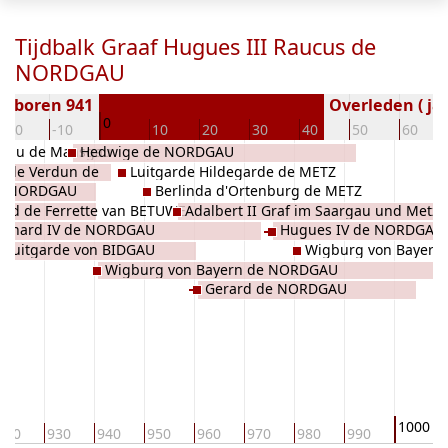
Tijdbalk Graaf Hugues III Raucus de
NORDGAU
Geboren 941
Overleden ( jaa
0
-20
-10
10
20
30
40
50
60
lgau de Maasgau
Hedwige de NORDGAU
 de Verdun de
Luitgarde Hildegarde de METZ
de NORDGAU
Berlinda d'Ortenburg de METZ
ard de Ferrette van BETUWE
Adalbert II Graf im Saargau und Metz 
erhard IV de NORDGAU
Hugues IV de NORDGAU
NORDGAU
Luitgarde von BIDGAU
Wigburg von Bayer
Wigburg von Bayern de NORDGAU
Gerard de NORDGAU
1000
920
930
940
950
960
970
980
990