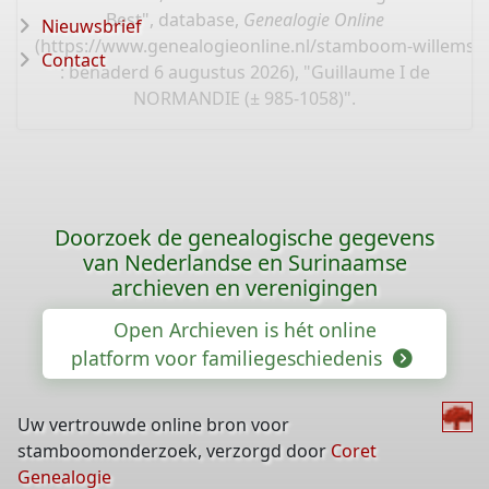
Best", database,
Genealogie Online
Nieuwsbrief
(
https://www.genealogieonline.nl/stamboom-willems-
Contact
: benaderd 6 augustus 2026), "Guillaume I de
NORMANDIE (± 985-1058)".
Doorzoek de genealogische gegevens
van Nederlandse en Surinaamse
archieven en verenigingen
Open Archieven is hét online
platform voor familiegeschiedenis
Uw vertrouwde online bron voor
stamboomonderzoek, verzorgd door
Coret
Genealogie