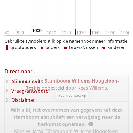
1000
980
990
1010
1020
1030
1040
1050
1060
Gebruikte symbolen:
Klik op de namen voor meer informatie.
grootouders
ouders
broers/zussen
kinderen
Direct naar ...
De publicatie
Stamboom Willems Hoogeloon-
Abonnement
Best
is opgesteld door
Kees Willems
.
Vraag/antwoord
neem contact op
Disclaimer
Wilt u bij het overnemen van gegevens uit deze
stamboom alstublieft een verwijzing naar de
herkomst opnemen:
Kees Willems, "Stamboom Willems Hoogeloon-