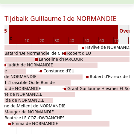
Tijdbalk Guillaume I de NORMANDIE
 985
Overle
0
0
10
20
30
40
50
60
70
80
Havlive de NORMANDIE
y Batard 'De Normandie' de Clere
Robert d'EU
EN
Lanceline d'HARCOURT
ANDIE
Judith de NORMANDIE
' de
Constance d'EU
ice de NORMANDIE
Robert d'Evreux de 
d II L'Irascible Ou le Bon de
 d'Eu de NORMANDIE
Graaf Guillaume Hiesmes Et Sois
DIE
nche de NORMANDIE
NORMANDIE
atilda de NORMANDIE
eanne de Mellent de NORMANDIE
Mauger de NORMANDIE
Beatrice LE COZ d'AVRANCHES
Emma de NORMANDIE