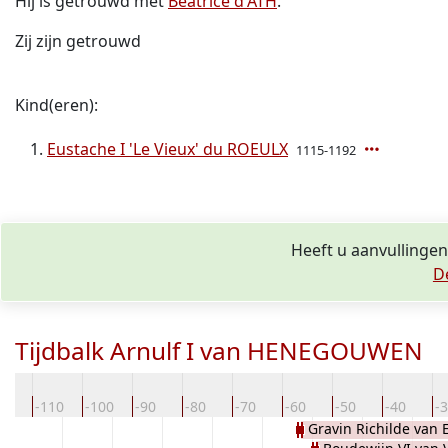
Hij is getrouwd met
Beatrice d'ATH
.
Zij zijn getrouwd
Kind(eren):
Eustache I 'Le Vieux' du ROEULX
1115-1192
Heeft u aanvullinge
D
Tijdbalk Arnulf I van HENEGOUWEN
20
-110
-100
-90
-80
-70
-60
-50
-40
-
Gravin Richilde van 