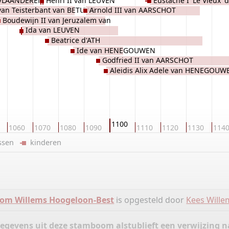
 VLAANDEREN
Henri II van LEUVEN
Eustache I 'Le Vieux'
GOUWEN
HENEGOUWEN
 van Teisterbant van BETUWE
Arnold III van AARSCHOT
Boudewijn II van Jeruzalem van
Ida van LEUVEN
ENEGOUWEN
Beatrice d'ATH
Ide van HENEGOUWEN
Godfried II van AARSCHOT
Aleidis Alix Adele van HENEGOUW
1100
1060
1070
1080
1090
1110
1120
1130
114
ussen
kinderen
om Willems Hoogeloon-Best
is opgesteld door
Kees Wille
gegevens uit deze stamboom alstublieft een verwijzing