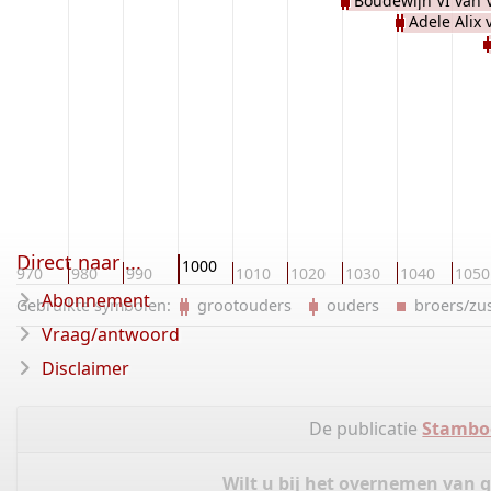
Boudewijn VI van
Hennegau van HENE
Adele Alix
H
Direct naar ...
1000
970
980
990
1010
1020
1030
1040
1050
Abonnement
Gebruikte symbolen:
grootouders
ouders
broers/z
Vraag/antwoord
Disclaimer
De publicatie
Stambo
Wilt u bij het overnemen van 