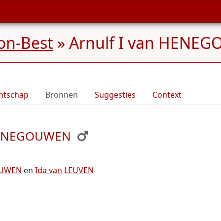
on-Best
»
Arnulf I van HENEG
ntschap
Bronnen
Suggesties
Context
n HENEGOUWEN
GOUWEN
en
Ida van LEUVEN