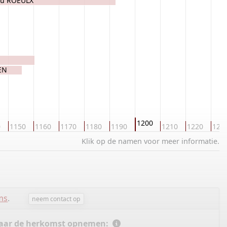
 du ROEULX
EN
1200
0
1150
1160
1170
1180
1190
1210
1220
123
Klik op de namen voor meer informatie.
ms
.
neem contact op
 naar de herkomst opnemen: