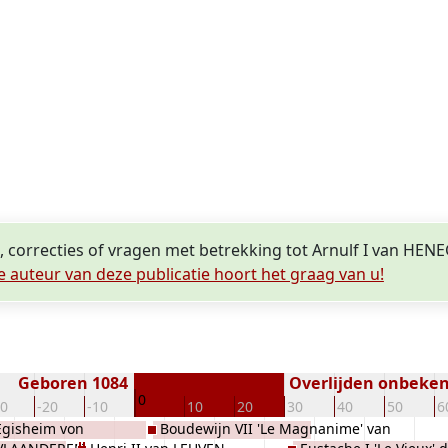
n, correcties of vragen met betrekking tot Arnulf I van H
e auteur van deze publicatie hoort het graag van u!
Geboren 1084
Overlijden onbeke
0
30
-20
-10
10
20
30
40
50
6
Egisheim von
Boudewijn VII 'Le Magnanime' van