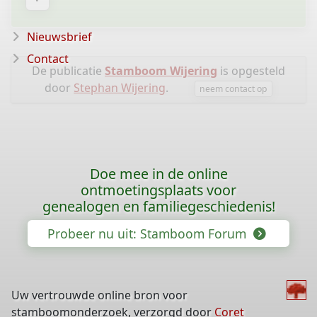
Nieuwsbrief
Contact
De publicatie
Stamboom Wijering
is opgesteld
door
Stephan Wijering
.
neem contact op
Doe mee in de online
ontmoetingsplaats voor
genealogen en familiegeschiedenis!
Probeer nu uit: Stamboom Forum
Uw vertrouwde online bron voor
stamboomonderzoek, verzorgd door
Coret