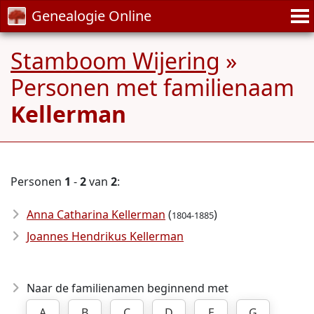
Genealogie Online
Stamboom Wijering
»
Personen met familienaam
Kellerman
Personen
1
-
2
van
2
:
Anna Catharina Kellerman
(
)
1804-1885
Joannes Hendrikus Kellerman
Naar de familienamen beginnend met
A
B
C
D
E
G