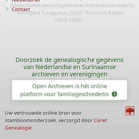
(
https://www.genealogieonline.nl/stamboom-wijering/
Contact
: benaderd 9 augustus 2026), "Antonius Kattier
(1858-1929)".
Doorzoek de genealogische gegevens
van Nederlandse en Surinaamse
archieven en verenigingen
Open Archieven is hét online
platform voor familiegeschiedenis
Uw vertrouwde online bron voor
stamboomonderzoek, verzorgd door
Coret
Genealogie