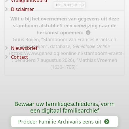
Vraag/antwoord
neem contact op
Disclaimer
Wilt u bij het overnemen van gegevens uit deze
stamboom alstublieft een verwijzing naar de
herkomst opnemen:
Guus Roijen, "Stamboom van Frances Vraets en
Guus Roijen", database,
Genealogie Online
Nieuwsbrief
(
https://www.genealogieonline.nl/stamboom-vraets-ro
Contact
: benaderd 7 augustus 2026), "Mathias Vroemen
(1630-1705)".
Bewaar uw familiegeschiedenis, vorm
een digitaal familiearchief
Probeer Familie Archivaris eens uit