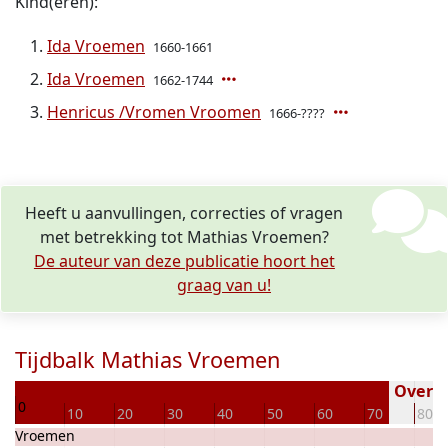
Kind(eren):
Ida Vroemen
1660-1661
Ida Vroemen
1662-1744
Henricus /Vromen Vroomen
1666-????
Heeft u aanvullingen, correcties of vragen
met betrekking tot Mathias Vroemen?
De auteur van deze publicatie hoort het
graag van u!
Tijdbalk Mathias Vroemen
30
Overled
0
10
20
30
40
50
60
70
80
ia Vroemen