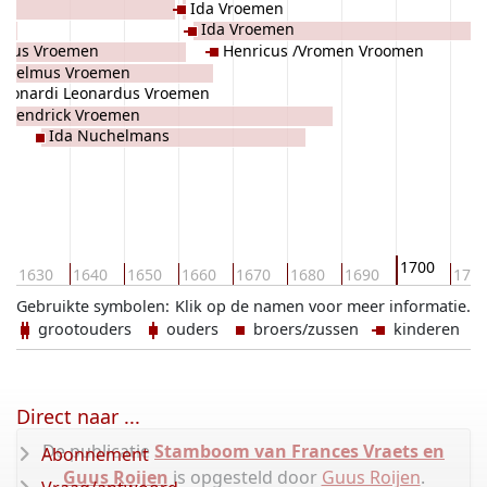
Ida Vroemen
s
Ida Vroemen
obus Vroemen
Henricus /Vromen Vroomen
ilhelmus Vroemen
Leonardi Leonardus Vroemen
Hendrick Vroemen
Ida Nuchelmans
1700
1630
1640
1650
1660
1670
1680
1690
171
Gebruikte symbolen:
Klik op de namen voor meer informatie.
grootouders
ouders
broers/zussen
kinderen
Direct naar ...
De publicatie
Stamboom van Frances Vraets en
Abonnement
Guus Roijen
is opgesteld door
Guus Roijen
.