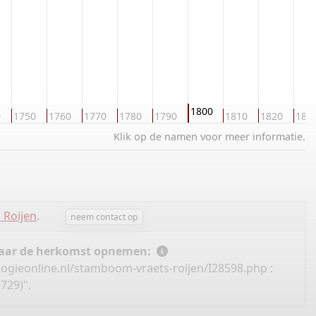
1800
0
1750
1760
1770
1780
1790
1810
1820
183
Klik op de namen voor meer informatie.
 Roijen
.
neem contact op
 naar de herkomst opnemen:
ogieonline.nl/stamboom-vraets-roijen/I28598.php
:
729)".