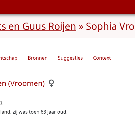
s en Guus Roijen
»
Sophia Vr
ntschap
Bronnen
Suggesties
Context
en (Vroomen)
d
.
rland
, zij was toen 63 jaar oud.
s