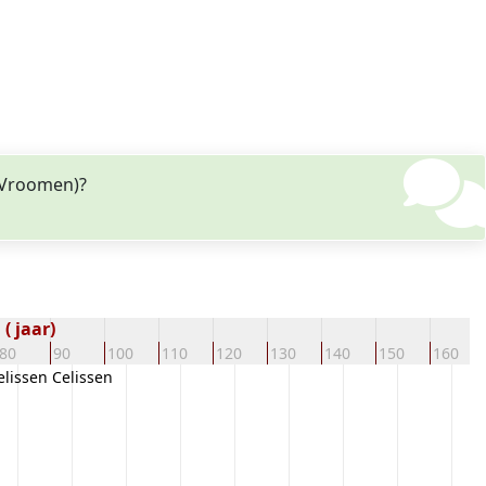
 (Vroomen)?
( jaar)
80
90
100
110
120
130
140
150
160
lissen Celissen