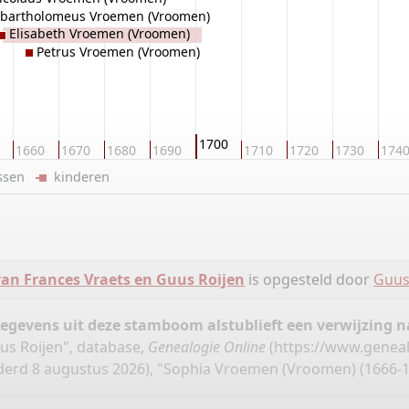
bartholomeus Vroemen (Vroomen)
Elisabeth Vroemen (Vroomen)
Petrus Vroemen (Vroomen)
1700
1660
1670
1680
1690
1710
1720
1730
174
ussen
kinderen
n Frances Vraets en Guus Roijen
is opgesteld door
Guus
gegevens uit deze stamboom alstublieft een verwijzing
us Roijen", database,
Genealogie Online
(
https://www.geneal
erd 8 augustus 2026), "Sophia Vroemen (Vroomen) (1666-1