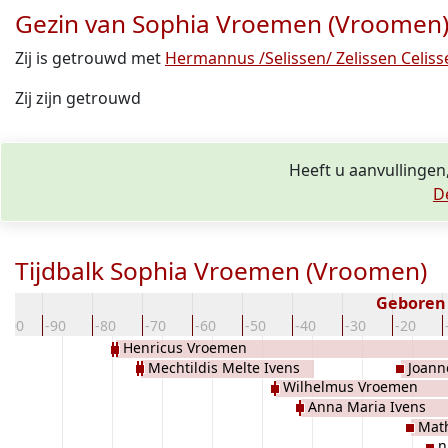
Gezin van Sophia Vroemen (Vroomen
Zij is getrouwd met
Hermannus /Selissen/ Zelissen Celiss
Zij zijn getrouwd
Heeft u aanvullingen
D
Tijdbalk Sophia Vroemen (Vroomen)
Geboren
-100
-90
-80
-70
-60
-50
-40
-30
-20
Henricus Vroemen
Mechtildis Melte Ivens
Joann
Wilhelmus Vroemen
Anna Maria Ivens
Mat
n