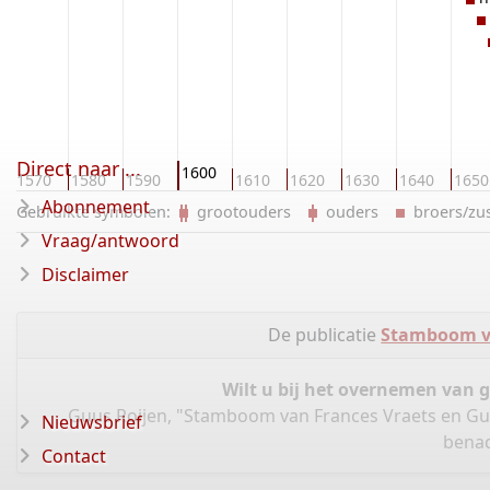
Direct naar ...
1600
1570
1580
1590
1610
1620
1630
1640
1650
Abonnement
Gebruikte symbolen:
grootouders
ouders
broers/z
Vraag/antwoord
Disclaimer
De publicatie
Stamboom va
Wilt u bij het overnemen van 
Guus Roijen, "Stamboom van Frances Vraets en Gu
Nieuwsbrief
benad
Contact