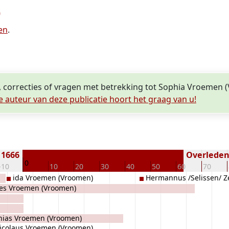
)
en
.
, correcties of vragen met betrekking tot Sophia Vroemen
e auteur van deze publicatie hoort het graag van u!
 1666
Overleden 
0
-10
10
20
30
40
50
60
70
ida Vroemen (Vroomen)
Hermannus /Selissen/ Ze
es Vroemen (Vroomen)
hias Vroemen (Vroomen)
icolaus Vroemen (Vroomen)