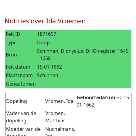
Notities over Ida Vroemen
Feit ID
1871657
Type
Doop
Schinnen, Dionysius: DHO register 1645
Bron
- 1668
Feit datum
15-01-1662
Plaatsnaam
Schinnen
Geneatomen
Geboortedatum=
<=15-
Dopeling
Vromen, Ida
01-1662
Vader van de
Vromen,
dopeling
Matthias
Moeder van de
Nuchelmans,