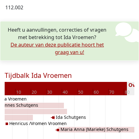
112.002
Heeft u aanvullingen, correcties of vragen
met betrekking tot Ida Vroemen?
De auteur van deze publicatie hoort het
graag van u!
Tijdbalk Ida Vroemen
Over
0
10
20
30
40
50
60
70
80
Ida Vroemen
Joannes Schutgens
Ida Schutgens
Henricus /Vromen Vroomen
Maria Anna (Marieke) Schutgens