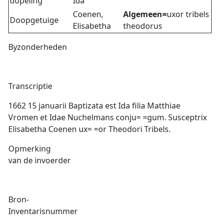
dopeling
Ida
Coenen,
Algemeen=
uxor tribels
Doopgetuige
Elisabetha
theodorus
Byzonderheden
Transcriptie
1662 15 januarii Baptizata est Ida filia Matthiae
Vromen et Idae Nuchelmans conju= =gum. Susceptrix
Elisabetha Coenen ux= =or Theodori Tribels.
Opmerking
van de invoerder
Bron-
Inventarisnummer