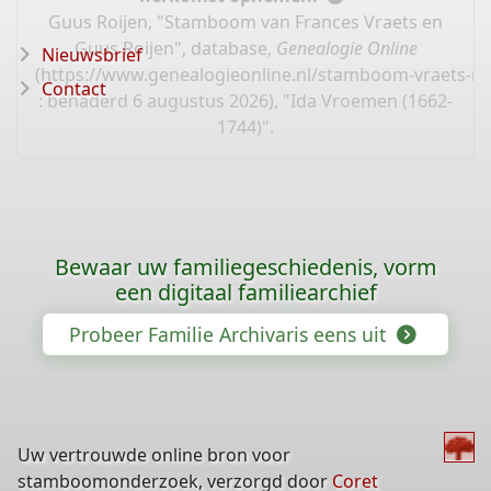
Guus Roijen, "Stamboom van Frances Vraets en
Guus Roijen", database,
Genealogie Online
Nieuwsbrief
(
https://www.genealogieonline.nl/stamboom-vraets-ro
Contact
: benaderd 6 augustus 2026), "Ida Vroemen (1662-
1744)".
Bewaar uw familiegeschiedenis, vorm
een digitaal familiearchief
Probeer Familie Archivaris eens uit
Uw vertrouwde online bron voor
stamboomonderzoek, verzorgd door
Coret