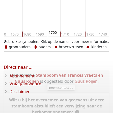
1700
660
1670
1680
1690
1710
1720
1730
1740
Gebruikte symbolen:
Klik op de namen voor meer informatie.
grootouders
ouders
broers/zussen
kinderen
Direct naar ...
De publicatie
Stamboom van Frances Vraets en
Abonnement
Guus Roijen
is opgesteld door
Guus Roijen
.
Vraag/antwoord
neem contact op
Disclaimer
Wilt u bij het overnemen van gegevens uit deze
stamboom alstublieft een verwijzing naar de
herkomst opnemen: