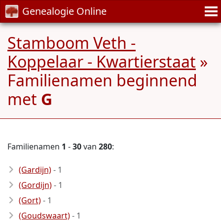
Genealogie Online
Stamboom Veth -
Koppelaar - Kwartierstaat
»
Familienamen beginnend
met
G
Familienamen
1
-
30
van
280
:
(Gardijn)
- 1
(Gordijn)
- 1
(Gort)
- 1
(Goudswaart)
- 1