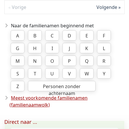
Vorige
Volgende
Naar de familienamen beginnend met
A
B
C
D
E
F
G
H
I
J
K
L
M
N
O
P
Q
R
S
T
U
V
W
Y
Z
Personen zonder
achternaam
Meest voorkomende familienamen
(familienaamwolk)
Direct naar ...