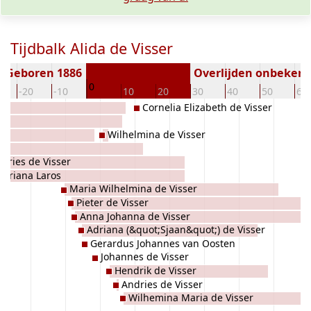
Tijdbalk Alida de Visser
Geboren 1886
Overlijden onbeken
0
-20
-10
10
20
30
40
50
60
Cornelia Elizabeth de Visser
g
Wilhelmina de Visser
dries de Visser
Adriana Laros
Maria Wilhelmina de Visser
Pieter de Visser
Anna Johanna de Visser
Adriana (&quot;Sjaan&quot;) de Visser
Gerardus Johannes van Oosten
Johannes de Visser
Hendrik de Visser
Andries de Visser
Wilhemina Maria de Visser