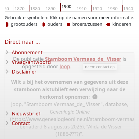
1900
1860
1870
1880
1890
1910
1920
1930
1940
Gebruikte symbolen:
Klik op de namen voor meer informatie.
grootouders
ouders
broers/zussen
kinderen
Direct naar ...
Abonnement
De publicatie
Stamboom Vermaas_de_ Visser
is
Vraag/antwoord
opgesteld door
Joop
.
neem contact op
Disclaimer
Wilt u bij het overnemen van gegevens uit deze
stamboom alstublieft een verwijzing naar de
herkomst opnemen:
Joop, "Stamboom Vermaas_de_ Visser", database,
Genealogie Online
Nieuwsbrief
(
https://www.genealogieonline.nl/stamboom-vermaas-d
Contact
: benaderd 8 augustus 2026), "Alida de Visser
(1886-????)".