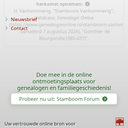
herkomst opnemen:
H. Vanhommerig, "Stamboom Vanhommerig",
database,
Genealogie Online
Nieuwsbrief
(
https://www.genealogieonline.nl/stamboom-vanhomm
Contact
: benaderd 7 augustus 2026), "Gonthier de
Bourgondie (385-437)".
Doe mee in de online
ontmoetingsplaats voor
genealogen en familiegeschiedenis!
Probeer nu uit: Stamboom Forum
Uw vertrouwde online bron voor