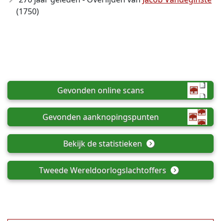
(1750)
Gevonden online scans
Gevonden aanknopingspunten
Bekijk de statistieken
Tweede Wereldoorlogslachtoffers