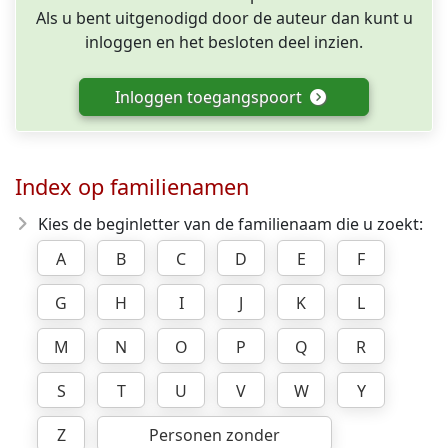
Als u bent uitgenodigd door de auteur dan kunt u
inloggen en het besloten deel inzien.
Inloggen toegangspoort
Index op familienamen
Kies de beginletter van de familienaam die u zoekt:
A
B
C
D
E
F
G
H
I
J
K
L
M
N
O
P
Q
R
S
T
U
V
W
Y
Z
Personen zonder