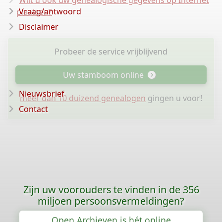
Wilt u ook uw genealogische gegevens op Internet
Vraag/antwoord
plaatsen?
Disclaimer
Probeer de service vrijblijvend
Uw stamboom online
Nieuwsbrief
meer dan 10 duizend genealogen
gingen u voor!
Contact
Zijn uw voorouders te vinden in de 356
miljoen persoonsvermeldingen?
Open Archieven is hét online