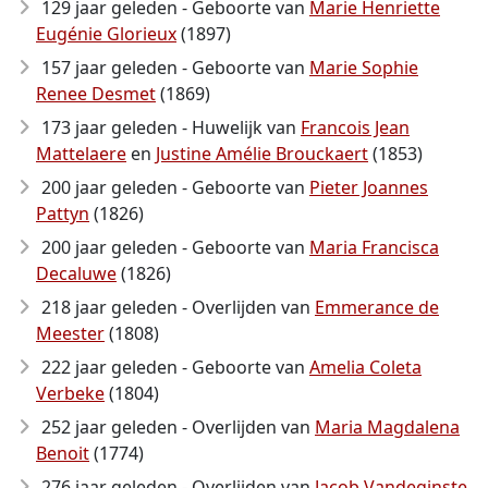
129 jaar geleden - Geboorte van
Marie Henriette
Eugénie Glorieux
(1897)
157 jaar geleden - Geboorte van
Marie Sophie
Renee Desmet
(1869)
173 jaar geleden - Huwelijk van
Francois Jean
Mattelaere
en
Justine Amélie Brouckaert
(1853)
200 jaar geleden - Geboorte van
Pieter Joannes
Pattyn
(1826)
200 jaar geleden - Geboorte van
Maria Francisca
Decaluwe
(1826)
218 jaar geleden - Overlijden van
Emmerance de
Meester
(1808)
222 jaar geleden - Geboorte van
Amelia Coleta
Verbeke
(1804)
252 jaar geleden - Overlijden van
Maria Magdalena
Benoit
(1774)
276 jaar geleden - Overlijden van
Jacob Vandeginste