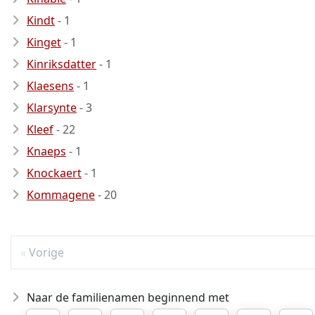
Kindt
- 1
Kinget
- 1
Kinriksdatter
- 1
Klaesens
- 1
Klarsynte
- 3
Kleef
- 22
Knaeps
- 1
Knockaert
- 1
Kommagene
- 20
Vorige
Naar de familienamen beginnend met