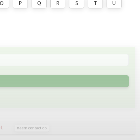
O
P
Q
R
S
T
U
l
.
neem contact op