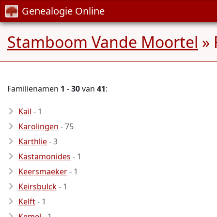
Genealogie Online
Stamboom Vande Moortel
» 
Familienamen
1
-
30
van
41
:
Kail
- 1
Karolingen
- 75
Karthlie
- 3
Kastamonides
- 1
Keersmaeker
- 1
Keirsbulck
- 1
Kelft
- 1
Kemel
- 1