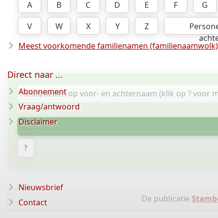
A
B
C
D
E
F
G
V
W
X
Y
Z
Person
acht
Meest voorkomende familienamen (familienaamwolk)
Direct naar ...
Abonnement
Vraag/antwoord
Disclaimer
?
Nieuwsbrief
De publicatie
Stamb
Contact