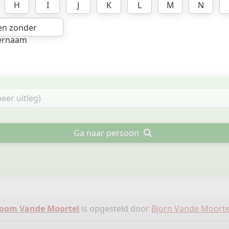
H
I
J
K
L
M
N
en zonder
ernaam
Ga naar persoon
oom Vande Moortel
is opgesteld door
Bjorn Vande Moorte