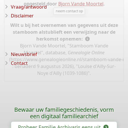
opgesteld door
Bjorn Vande Moortel
.
Vraag/antwoord
neem contact op
Disclaimer
Wilt u bij het overnemen van gegevens uit deze
stamboom alstublieft een verwijzing naar de
herkomst opnemen:
Bjorn Vande Moortel, "Stamboom Vande
Moortel", database,
Genealogie Online
Nieuwsbrief
(
https://www.genealogieonline.nl/stamboom-vande-mo
Contact
: benaderd 9 augustus 2026), "Louise d'Ailly-Sur-
Noye d'Ailly (1039-1086)".
Bewaar uw familiegeschiedenis, vorm
een digitaal familiearchief
Probeer Familie Archivaris eens uit