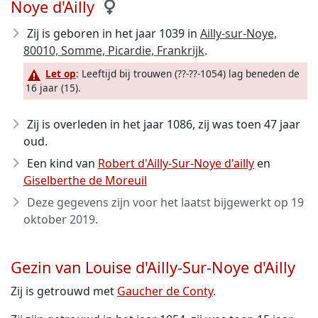
Noye d'Ailly
Zij is geboren in het jaar 1039
in
Ailly-sur-Noye,
80010, Somme, Picardie, Frankrijk
.
Let op
: Leeftijd bij trouwen (??-??-1054) lag beneden de
16 jaar (15).
Zij is overleden in het jaar 1086
, zij was toen 47 jaar
oud.
Een kind van
Robert d'Ailly-Sur-Noye d'ailly
en
Giselberthe de Moreuil
Deze gegevens zijn voor het laatst bijgewerkt op
19
oktober 2019
.
Gezin van Louise d'Ailly-Sur-Noye d'Ailly
Zij is getrouwd met
Gaucher de Conty
.