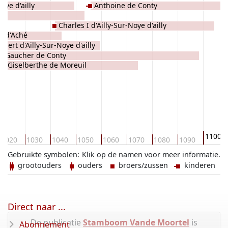
oye d'ailly
Anthoine de Conty
il
Charles I d'Ailly-Sur-Noye d'ailly
s d'Aché
obert d'Ailly-Sur-Noye d'ailly
Gaucher de Conty
Giselberthe de Moreuil
1100
1020
1030
1040
1050
1060
1070
1080
1090
Gebruikte symbolen:
Klik op de namen voor meer informatie.
grootouders
ouders
broers/zussen
kinderen
Direct naar ...
De publicatie
Stamboom Vande Moortel
is
Abonnement