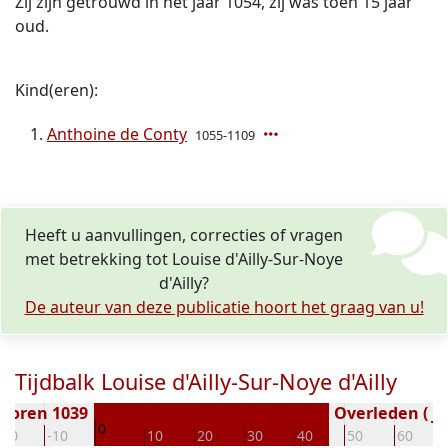
Zij zijn getrouwd in het jaar 1054, zij was toen 15 jaar
oud.
Kind(eren):
Anthoine de Conty
1055-1109
Heeft u aanvullingen, correcties of vragen
met betrekking tot Louise d'Ailly-Sur-Noye
d'Ailly?
De auteur van deze publicatie hoort het graag van u!
Tijdbalk Louise d'Ailly-Sur-Noye d'Ailly
boren 1039
Overleden ( ja
0
-20
-10
10
20
30
40
50
60