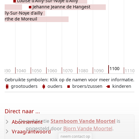
Louise d'Ailly-Sur-Noye d'Ailly
é
Jehanne Jeanne de Hangest
Ailly-Sur-Noye d'ailly
lberthe de Moreuil
1100
1030
1040
1050
1060
1070
1080
1090
1110
Gebruikte symbolen:
Klik op de namen voor meer informatie.
grootouders
ouders
broers/zussen
kinderen
Direct naar ...
De publicatie
Stamboom Vande Moortel
is
Abonnement
opgesteld door
Bjorn Vande Moortel
.
Vraag/antwoord
neem contact op