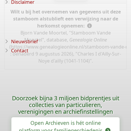
Disclaimer
Wilt u bij het overnemen van gegevens uit deze
stamboom alstublieft een verwijzing naar de
herkomst opnemen:
Bjorn Vande Moortel, "Stamboom Vande
Moortel", database,
Genealogie Online
Nieuwsbrief
(
https://www.genealogieonline.nl/stamboom-vande-mo
Contact
: benaderd 9 augustus 2026), "Charles I d'Ailly-Sur-
Noye d'ailly (1041-1104)".
Doorzoek bijna 3 miljoen bidprentjes uit
collecties van particulieren,
verenigingen en archiefinstellingen
Open Archieven is hét online
platform voor familiegeschiedenis