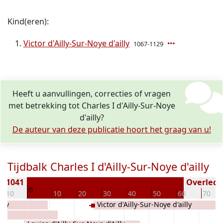
Kind(eren):
Victor d'Ailly-Sur-Noye d'ailly
1067-1129
Heeft u aanvullingen, correcties of vragen
met betrekking tot Charles I d'Ailly-Sur-Noye
d'ailly?
De auteur van deze publicatie hoort het graag van u!
Tijdbalk Charles I d'Ailly-Sur-Noye d'ailly
n 1041
Overleden
0
-10
10
20
30
40
50
60
70
lly
Victor d'Ailly-Sur-Noye d'ailly