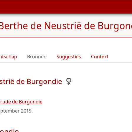
Berthe de Neustrië de Burgond
ntschap
Bronnen
Suggesties
Context
strië de Burgondie
trude de Burgondie
eptember 2019
.
gondie