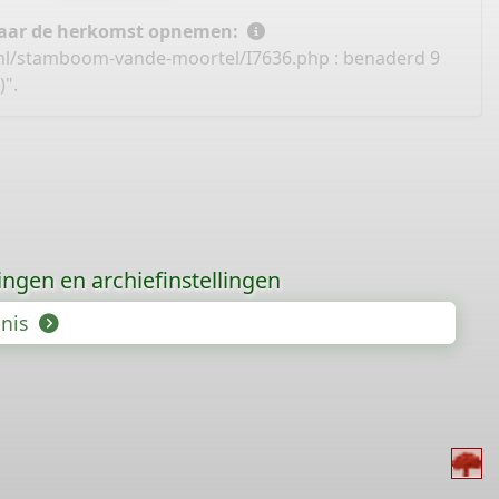
 naar de herkomst opnemen:
.nl/stamboom-vande-moortel/I7636.php
: benaderd 9
)".
gingen en archiefinstellingen
enis