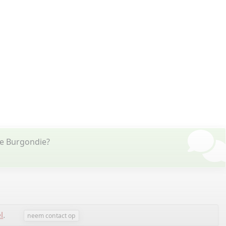
de Burgondie?
l
.
neem contact op