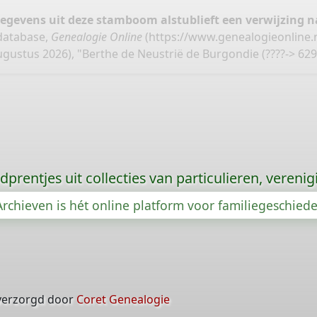
gegevens uit deze stamboom alstublieft een verwijzing
database,
Genealogie Online
(
https://www.genealogieonline
gustus 2026), "Berthe de Neustrië de Burgondie (????-> 629
prentjes uit collecties van particulieren, vereni
rchieven is hét online platform voor familiegeschied
verzorgd door
Coret Genealogie