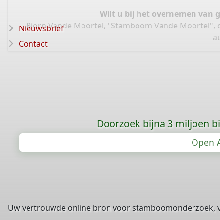
Wilt u bij het overnemen van 
Bjorn Vande Moortel, "Stamboom Vande Moortel", 
Nieuwsbrief
au
Contact
Doorzoek bijna 3 miljoen bid
Open A
Uw vertrouwde online bron voor stamboomonderzoek, 