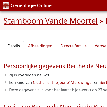
Genealogie Online
Stamboom Vande Moortel
»
Details
Afbeeldingen
Directe familie
Verwa
Persoonlijke gegevens Berthe de Neu
Zij is overleden na 629
.
Een kind van
Clothaire II 'le Jeune' Merowinger
en
Ber
Deze gegevens zijn voor het laatst bijgewerkt op
27 s
Gezin van Berthe de Neustrië de Bur