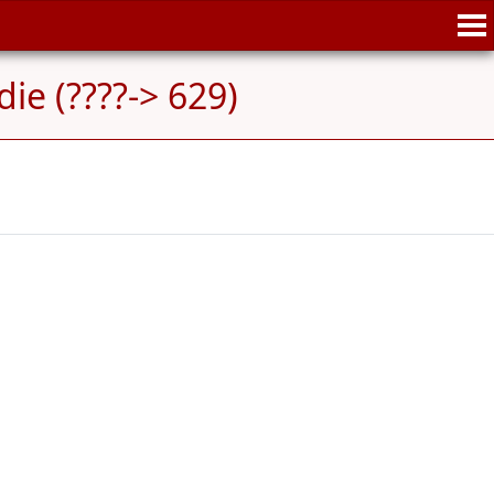
ie (????-> 629)