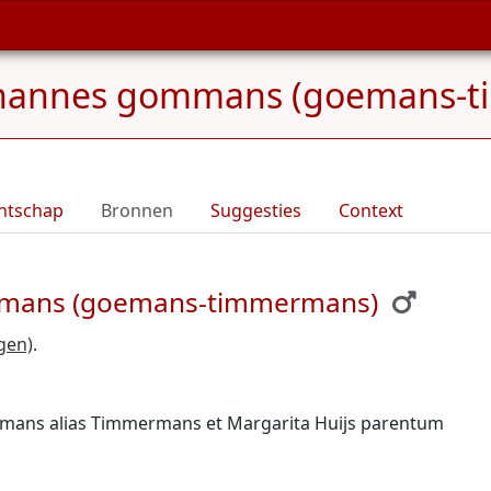
hannes gommans (goemans-ti
ntschap
Bronnen
Suggesties
Context
ommans (goemans-timmermans)
gen)
.
Gommans alias Timmermans et Margarita Huijs parentum