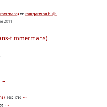
mmermans)
en
margaretha huijs
ei 2011
.
ans-timmermans)
.
ns)
1682-1730
759