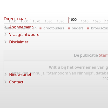
Direct naar ...
1600
540
1550
1560
1570
1580
1590
1610
1620
1
Abonnement
Gebruikte symbolen:
grootouders
ouders
broers/z
Vraag/antwoord
Disclaimer
De publicatie
Stam
Wilt u bij het overnemen van 
Peter Van Ninhuijs, "Stamboom Van Ninhuijs", datab
Nieuwsbrief
20
Contact