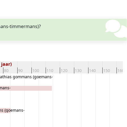
emans-timmermans)?
 jaar)
80
90
100
110
120
130
140
150
160
athias gommans (goemans-
mermans)
mans-
ns (goemans-