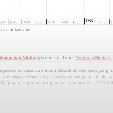
1700
630
1640
1650
1660
1670
1680
1690
1710
1
ussen
kinderen
boom Van Ninhuijs
is opgesteld door
Peter Van Ninhuijs
.
gegevens uit deze stamboom alstublieft een verwijzing
ase,
Genealogie Online
(
https://www.genealogieonline.nl/st
26), "johannes gommans (goemans-timmermans) (1645-1703