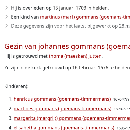
Hij is overleden op
15 januari 1703
in
helden
.
Een kind van
martinus (mart) gommans (goemans-ti
Deze gegevens zijn voor het laatst bijgewerkt op
28 m
Gezin van johannes gommans (goem
Hij is getrouwd met
thoma (maesken) jutten
.
Ze zijn in de kerk getrouwd op
16 februari 1676
te
helden
Kind(eren):
henricus gommans (goemans-timmermans)
1676-????
martines gommans (goemans-timmermans)
1679-????
margarita (margrijt) gommans (goemans-timmerma
elisabetha gommans (goemans-timmermans)
1685-1