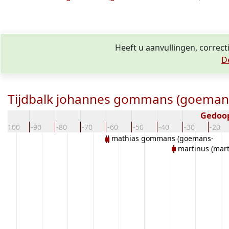
Heeft u aanvullingen, corre
D
Tijdbalk johannes gommans (goema
Gedoo
-100
-90
-80
-70
-60
-50
-40
-30
-20
mathias gommans (goemans-
martinus (mar
timmermans)
timmermans)