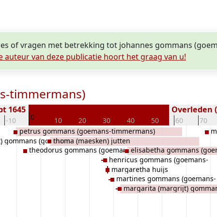
cties of vragen met betrekking tot johannes gommans (go
e auteur van deze publicatie hoort het graag van u!
ns-timmermans)
pt 1645
Overleden (
0
-10
10
20
30
40
50
60
70
petrus gommans (goemans-timmermans)
m
t) gommans (goemans-
thoma (maesken) jutten
tim
theodorus gommans (goemans-
elisabetha gommans (goe
henricus gommans (goemans-
timmermans)
timmermans)
margaretha huijs
timmermans)
martines gommans (goemans-
margarita (margrijt) gomma
timmermans)
timmermans)