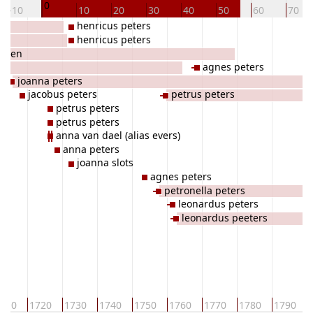
0
-10
10
20
30
40
50
60
70
henricus peters
henricus peters
essen
s
agnes peters
joanna peters
jacobus peters
petrus peters
petrus peters
petrus peters
anna van dael (alias evers)
anna peters
joanna slots
agnes peters
petronella peters
leonardus peters
leonardus peeters
710
1720
1730
1740
1750
1760
1770
1780
1790