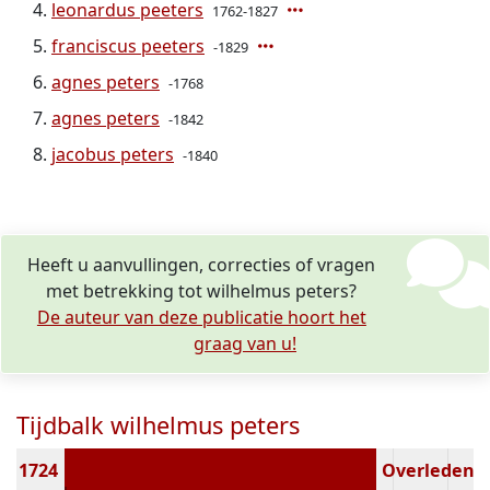
leonardus peeters
1762-1827
franciscus peeters
-1829
agnes peters
-1768
agnes peters
-1842
jacobus peters
-1840
Heeft u aanvullingen, correcties of vragen
met betrekking tot wilhelmus peters?
De auteur van deze publicatie hoort het
graag van u!
Tijdbalk wilhelmus peters
pt 1724
Overleden ( 