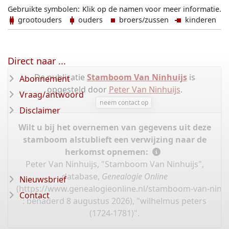
Gebruikte symbolen:
Klik op de namen voor meer informatie.
grootouders
ouders
broers/zussen
kinderen
Direct naar ...
De publicatie
Stamboom Van Ninhuijs
is
Abonnement
opgesteld door
Peter Van Ninhuijs
.
Vraag/antwoord
neem contact op
Disclaimer
Wilt u bij het overnemen van gegevens uit deze
stamboom alstublieft een verwijzing naar de
herkomst opnemen:
Peter Van Ninhuijs, "Stamboom Van Ninhuijs",
database,
Genealogie Online
Nieuwsbrief
(
https://www.genealogieonline.nl/stamboom-van-ninhu
Contact
: benaderd 8 augustus 2026), "wilhelmus peters
(1724-1781)".