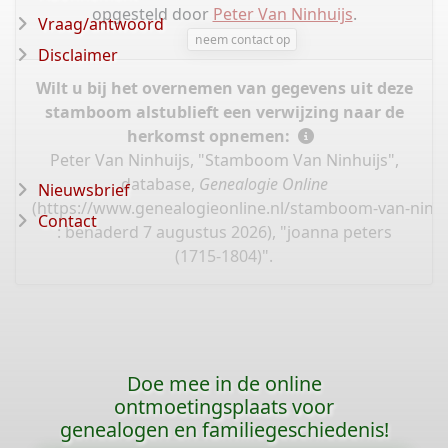
opgesteld door
Peter Van Ninhuijs
.
Vraag/antwoord
neem contact op
Disclaimer
Wilt u bij het overnemen van gegevens uit deze
stamboom alstublieft een verwijzing naar de
herkomst opnemen:
Peter Van Ninhuijs, "Stamboom Van Ninhuijs",
database,
Genealogie Online
Nieuwsbrief
(
https://www.genealogieonline.nl/stamboom-van-ninhu
Contact
: benaderd 7 augustus 2026), "joanna peters
(1715-1804)".
Doe mee in de online
ontmoetingsplaats voor
genealogen en familiegeschiedenis!