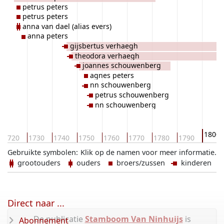
petrus peters
petrus peters
anna van dael (alias evers)
anna peters
gijsbertus verhaegh
theodora verhaegh
joannes schouwenberg
agnes peters
nn schouwenberg
petrus schouwenberg
nn schouwenberg
1800
1720
1730
1740
1750
1760
1770
1780
1790
Gebruikte symbolen:
Klik op de namen voor meer informatie.
grootouders
ouders
broers/zussen
kinderen
Direct naar ...
De publicatie
Stamboom Van Ninhuijs
is
Abonnement