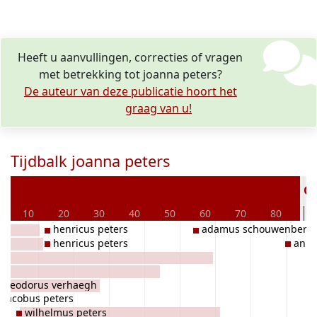
Heeft u aanvullingen, correcties of vragen
met betrekking tot joanna peters?
De auteur van deze publicatie hoort het
graag van u!
Tijdbalk joanna peters
Ov
10
20
30
40
50
60
70
80
90
henricus peters
adamus schouwenberg
henricus peters
anna
theodorus verhaegh
jacobus peters
wilhelmus peters