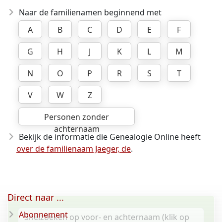
Naar de familienamen beginnend met
A
B
C
D
E
F
G
H
J
K
L
M
N
O
P
R
S
T
V
W
Z
Personen zonder
achternaam
Bekijk de informatie die Genealogie Online heeft
over de familienaam Jaeger, de
.
Direct naar ...
Abonnement