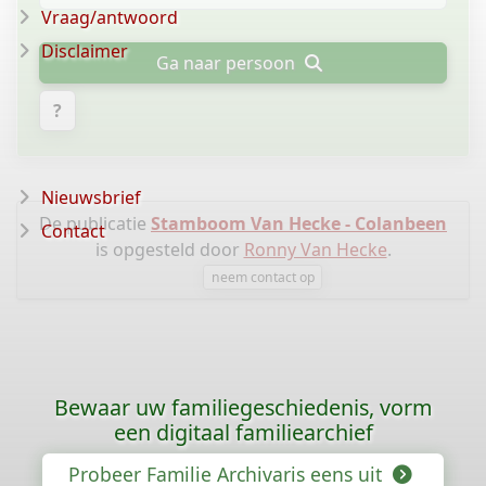
Vraag/antwoord
Disclaimer
Ga naar persoon
?
Nieuwsbrief
De publicatie
Stamboom Van Hecke - Colanbeen
Contact
is opgesteld door
Ronny Van Hecke
.
neem contact op
Bewaar uw familiegeschiedenis, vorm
een digitaal familiearchief
Probeer Familie Archivaris eens uit