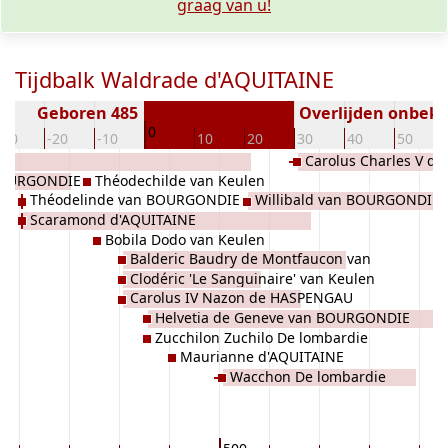
graag van u!
Tijdbalk Waldrade d'AQUITAINE
Geboren 485
Overlijden onbek
0
-30
-20
-10
10
20
30
40
50
Carolus Charles V 
BOURGONDIE
Théodechilde van Keulen
Théodelinde van BOURGONDIE
Willibald van BOURGONDIE
Scaramond d'AQUITAINE
Bobila Dodo van Keulen
Balderic Baudry de Montfaucon van
Clodéric 'Le Sanguinaire' van Keulen
Keulen
Carolus IV Nazon de HASPENGAU
Helvetia de Geneve van BOURGONDIE
Zucchilon Zuchilo De lombardie
Maurianne d'AQUITAINE
Wacchon De lombardie