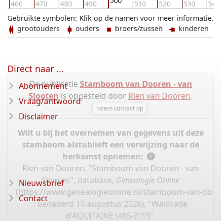
500
460
470
480
490
510
520
530
540
Gebruikte symbolen:
Klik op de namen voor meer informatie.
grootouders
ouders
broers/zussen
kinderen
Direct naar ...
De publicatie
Stamboom van Dooren - van
Abonnement
Slooten
is opgesteld door
Rien van Dooren
.
Vraag/antwoord
neem contact op
Disclaimer
Wilt u bij het overnemen van gegevens uit deze
stamboom alstublieft een verwijzing naar de
herkomst opnemen:
Rien van Dooren, "Stamboom van Dooren - van
Slooten", database,
Genealogie Online
Nieuwsbrief
(
https://www.genealogieonline.nl/stamboom-van-door
Contact
: benaderd 10 augustus 2026), "Waldrade
d'AQUITAINE (485-????)".