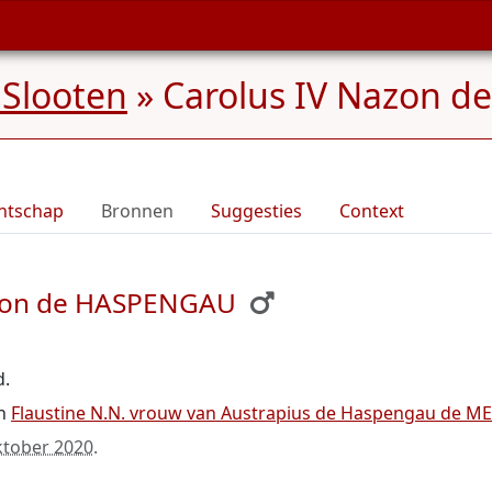
Slooten
»
Carolus IV Nazon d
ntschap
Bronnen
Suggesties
Context
azon de HASPENGAU
d.
n
Flaustine N.N. vrouw van Austrapius de Haspengau de M
ktober 2020
.