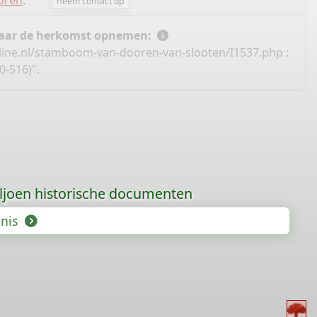
oren
.
neem contact op
 naar de herkomst opnemen:
line.nl/stamboom-van-dooren-van-slooten/I1537.php
:
-516)".
iljoen historische documenten
enis