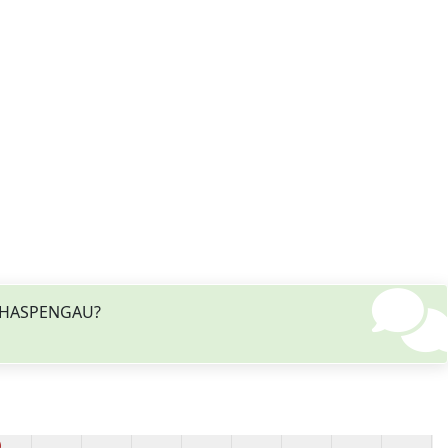
de HASPENGAU?
)