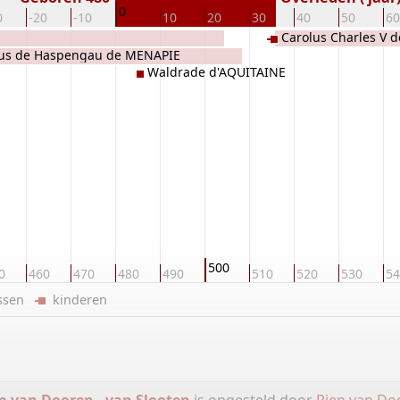
0
0
-20
-10
10
20
30
40
50
60
Carolus Charles V
ius de Haspengau de MENAPIE
Waldrade d'AQUITAINE
500
0
460
470
480
490
510
520
530
54
ussen
kinderen