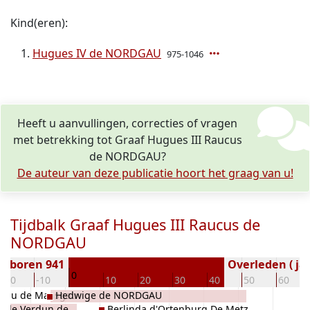
Kind(eren):
Hugues IV de NORDGAU
975-1046
Heeft u aanvullingen, correcties of vragen
met betrekking tot Graaf Hugues III Raucus
de NORDGAU?
De auteur van deze publicatie hoort het graag van u!
Tijdbalk Graaf Hugues III Raucus de
NORDGAU
Geboren 941
Overleden ( jaa
0
-20
-10
10
20
30
40
50
60
lgau de Maasgau
Hedwige de NORDGAU
 de Verdun de
Berlinda d'Ortenburg De Metz