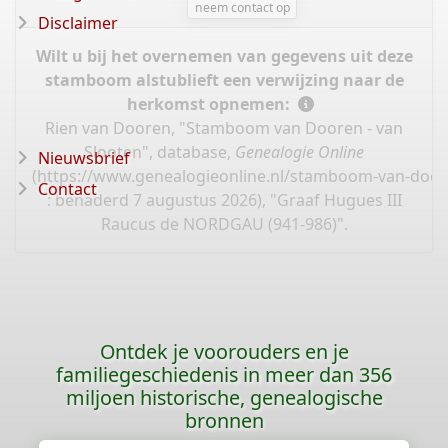
neem contact op
Disclaimer
Wilt u bij het overnemen van gegevens uit deze
stamboom alstublieft een verwijzing naar de
herkomst opnemen:
Rien van Dooren, "Stamboom van Dooren - van
Slooten", database,
Genealogie Online
Nieuwsbrief
(
https://www.genealogieonline.nl/stamboom-van-door
Contact
: benaderd 7 augustus 2026), "Graaf Hugues III
Raucus de NORDGAU (941-986)".
Ontdek je voorouders en je
familiegeschiedenis in meer dan 356
miljoen historische, genealogische
bronnen