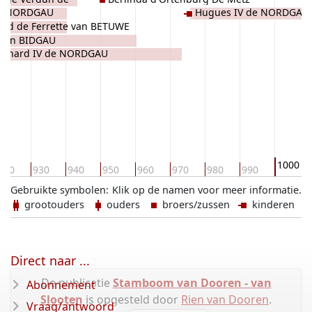
de NORDGAU
Hugues IV de NORDGAU
ard de Ferrette van BETUWE
 von BIDGAU
erhard IV de NORDGAU
1000
920
930
940
950
960
970
980
990
Gebruikte symbolen:
Klik op de namen voor meer informatie.
grootouders
ouders
broers/zussen
kinderen
Direct naar ...
De publicatie
Stamboom van Dooren - van
Abonnement
Slooten
is opgesteld door
Rien van Dooren
.
Vraag/antwoord