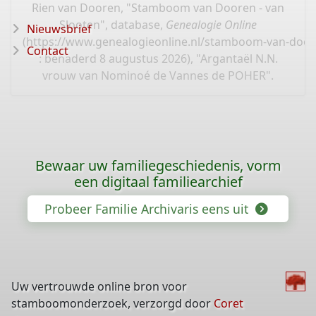
Rien van Dooren, "Stamboom van Dooren - van
Slooten", database,
Genealogie Online
Nieuwsbrief
(
https://www.genealogieonline.nl/stamboom-van-door
Contact
: benaderd 8 augustus 2026), "Argantaël N.N.
vrouw van Nominoé de Vannes de POHER".
Bewaar uw familiegeschiedenis, vorm
een digitaal familiearchief
Probeer Familie Archivaris eens uit
Uw vertrouwde online bron voor
stamboomonderzoek, verzorgd door
Coret