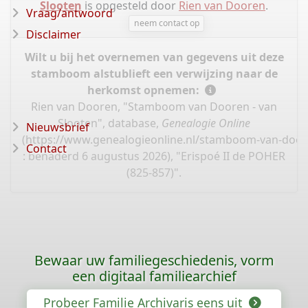
Slooten
is opgesteld door
Rien van Dooren
.
Vraag/antwoord
neem contact op
Disclaimer
Wilt u bij het overnemen van gegevens uit deze
stamboom alstublieft een verwijzing naar de
herkomst opnemen:
Rien van Dooren, "Stamboom van Dooren - van
Slooten", database,
Genealogie Online
Nieuwsbrief
(
https://www.genealogieonline.nl/stamboom-van-door
Contact
: benaderd 6 augustus 2026), "Erispoé II de POHER
(825-857)".
Bewaar uw familiegeschiedenis, vorm
een digitaal familiearchief
Probeer Familie Archivaris eens uit