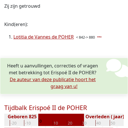
Zij zijn getrouwd
Kind(eren):
Lotitia de Vannes de POHER
< 842-> 880
Heeft u aanvullingen, correcties of vragen
met betrekking tot Erispoé II de POHER?
De auteur van deze publicatie hoort het
graag van u!
Tijdbalk Erispoé II de POHER
Geboren 825
Overleden ( jaar)
0
30
-20
-10
10
20
30
40
50
6