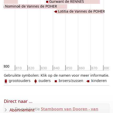
HER
Gurwant de RENNES
Nominoé de Vannes de POHER
Lotitia de Vannes de POHER
800
810
820
830
840
850
860
870
880
Gebruikte symbolen:
Klik op de namen voor meer informatie.
grootouders
ouders
broers/zussen
kinderen
Direct naar ...
De publicatie
Stamboom van Dooren - van
Abonnement