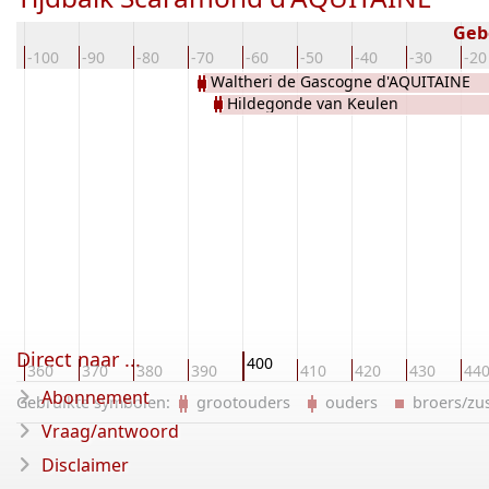
Geb
0
-100
-90
-80
-70
-60
-50
-40
-30
-20
Waltheri de Gascogne d'AQUITAINE
Hildegonde van Keulen
Direct naar ...
400
360
370
380
390
410
420
430
44
Abonnement
Gebruikte symbolen:
grootouders
ouders
broers/z
Vraag/antwoord
Disclaimer