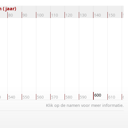
( jaar)
80
90
100
110
120
130
140
150
16
600
0
540
550
560
570
580
590
610
62
Klik op de namen voor meer informatie.