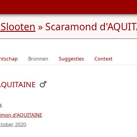
Slooten
»
Scaramond d'AQUITA
ntschap
Bronnen
Suggesties
Context
'AQUITAINE
d.
Kimon d'AQUITAINE
ktober 2020
.