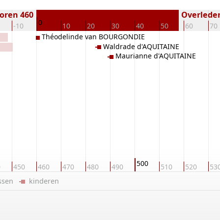
oren 460
Overleden 
0
-10
10
20
30
40
50
60
70
Théodelinde van BOURGONDIE
Waldrade d'AQUITAINE
Maurianne d'AQUITAINE
500
0
450
460
470
480
490
510
520
53
ussen
kinderen