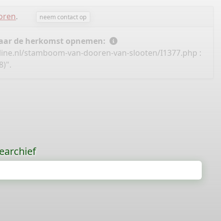
oren
.
neem contact op
 naar de herkomst opnemen:
line.nl/stamboom-van-dooren-van-slooten/I1377.php
:
)".
earchief