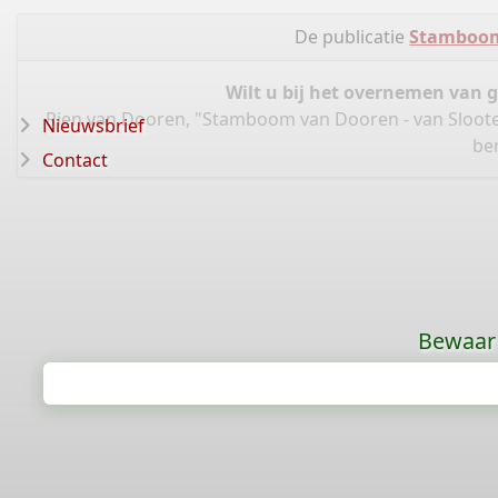
De publicatie
Stamboom
Wilt u bij het overnemen van 
Rien van Dooren, "Stamboom van Dooren - van Sloote
Nieuwsbrief
be
Contact
Bewaar 