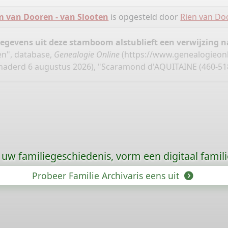
 van Dooren - van Slooten
is opgesteld door
Rien van Do
gegevens uit deze stamboom alstublieft een verwijzing
n", database,
Genealogie Online
(
https://www.genealogieon
naderd 6 augustus 2026), "Scaramond d'AQUITAINE (460-518
uw familiegeschiedenis, vorm een digitaal famili
Probeer Familie Archivaris eens uit