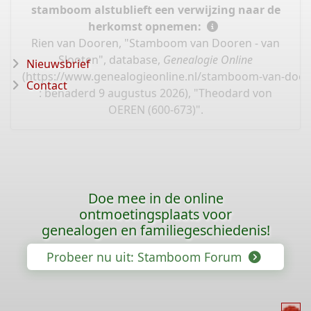
stamboom alstublieft een verwijzing naar de
herkomst opnemen:
Rien van Dooren, "Stamboom van Dooren - van
Slooten", database,
Genealogie Online
Nieuwsbrief
(
https://www.genealogieonline.nl/stamboom-van-door
Contact
: benaderd 9 augustus 2026), "Theodard von
OEREN (600-673)".
Doe mee in de online
ontmoetingsplaats voor
genealogen en familiegeschiedenis!
Probeer nu uit: Stamboom Forum