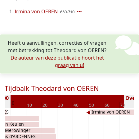
Irmina von OEREN
650-710
Heeft u aanvullingen, correcties of vragen
met betrekking tot Theodard von OEREN?
De auteur van deze publicatie hoort het
graag van u!
Tijdbalk Theodard von OEREN
 600
Overl
0
10
10
20
30
40
50
60
70
8
NNES
Irmina von OEREN
ë van Keulen
une' Merowinger
ildis d'ARDENNES