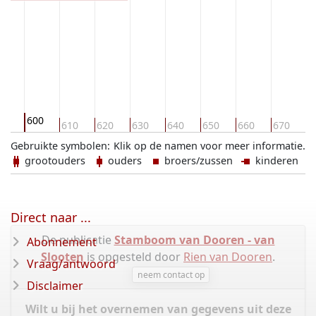
600
90
610
620
630
640
650
660
670
6
Gebruikte symbolen:
Klik op de namen voor meer informatie.
grootouders
ouders
broers/zussen
kinderen
Direct naar ...
De publicatie
Stamboom van Dooren - van
Abonnement
Slooten
is opgesteld door
Rien van Dooren
.
Vraag/antwoord
neem contact op
Disclaimer
Wilt u bij het overnemen van gegevens uit deze