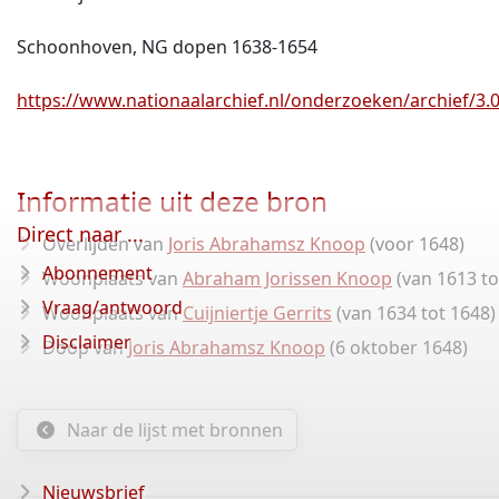
Schoonhoven, NG dopen 1638-1654
https://www.nationaalarchief.nl/onderzoeken/archief/3.04
Informatie uit deze bron
Direct naar ...
Overlijden van
Joris Abrahamsz Knoop
(voor 1648)
Abonnement
Woonplaats van
Abraham Jorissen Knoop
(van 1613 to
Vraag/antwoord
Woonplaats van
Cuijniertje Gerrits
(van 1634 tot 1648)
Disclaimer
Doop van
Joris Abrahamsz Knoop
(6 oktober 1648)
Naar de lijst met bronnen
Nieuwsbrief