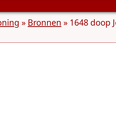
oning
»
Bronnen
» 1648 doop J