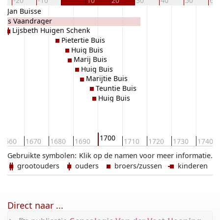
-20
-10
10
20
30
40
50
60
Jan Buisse
unis Vaandrager
Lijsbeth Huigen Schenk
Pietertie Buis
Huig Buis
Marij Buis
Huig Buis
Marijtie Buis
Teuntie Buis
Huig Buis
1700
1660
1670
1680
1690
1710
1720
1730
1740
Gebruikte symbolen:
Klik op de namen voor meer informatie.
grootouders
ouders
broers/zussen
kinderen
Direct naar ...