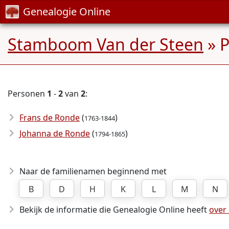
Genealogie Online
Stamboom Van der Steen
» 
Personen
1
-
2
van
2
:
Frans de Ronde
(
)
1763-1844
Johanna de Ronde
(
)
1794-1865
Naar de familienamen beginnend met
B
D
H
K
L
M
N
Bekijk de informatie die Genealogie Online heeft
over