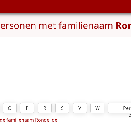
Personen met familienaam
Ron
O
P
R
S
V
W
Per
 de familienaam Ronde, de
.