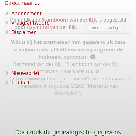
Direct naar ...
Abonnement
De publicatie
Stamboom van der Rijt
is opgesteld
Vraag/antwoord
door
Raymond van der Rijt
.
neem contact op
Disclaimer
Wilt u bij het overnemen van gegevens uit deze
stamboom alstublieft een verwijzing naar de
herkomst opnemen:
Raymond van der Rijt, "Stamboom van der Rijt",
database,
Genealogie Online
Nieuwsbrief
(
https://www.genealogieonline.nl/stamboom-van-der-ri
Contact
: benaderd 6 augustus 2026), "Martinus van
Rosmalen".
Doorzoek de genealogische gegevens