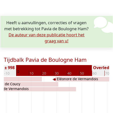
Heeft u aanvullingen, correcties of vragen
met betrekking tot Pavia de Boulogne Ham?
De auteur van deze publicatie hoort het
graag van u!
Tijdbalk Pavia de Boulogne Ham
n ± 998
Overleden 
0
-10
10
20
30
40
50
60
70
am
Eléonore de Vermandois
ne de Coucy
to de Vermandois