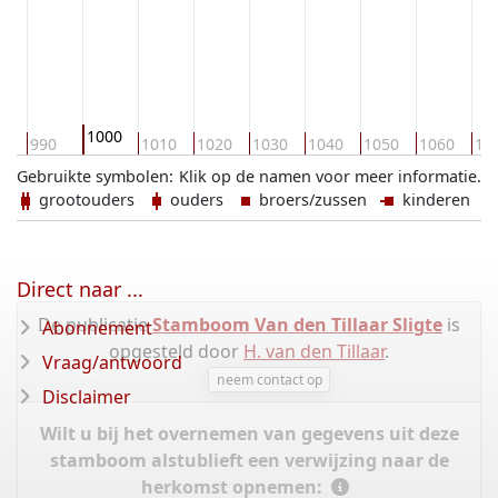
1000
0
990
1010
1020
1030
1040
1050
1060
10
Gebruikte symbolen:
Klik op de namen voor meer informatie.
grootouders
ouders
broers/zussen
kinderen
Direct naar ...
De publicatie
Stamboom Van den Tillaar Sligte
is
Abonnement
opgesteld door
H. van den Tillaar
.
Vraag/antwoord
neem contact op
Disclaimer
Wilt u bij het overnemen van gegevens uit deze
stamboom alstublieft een verwijzing naar de
herkomst opnemen: