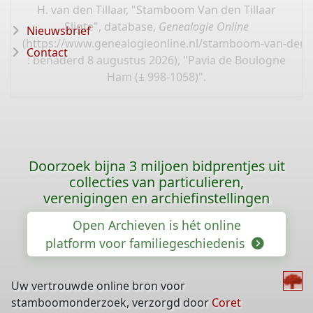
H. van den Tillaar, "Stamboom Van den Tillaar
Sligte", database,
Genealogie Online
Nieuwsbrief
(
https://www.genealogieonline.nl/stamboom-van-den-ti
Contact
: benaderd 8 augustus 2026), "Pavia de Boulogne
Ham (± 998-1058)".
Doorzoek bijna 3 miljoen bidprentjes uit
collecties van particulieren,
verenigingen en archiefinstellingen
Open Archieven is hét online
platform voor familiegeschiedenis
Uw vertrouwde online bron voor
stamboomonderzoek, verzorgd door
Coret