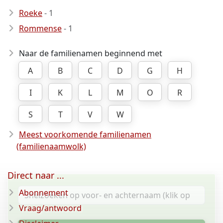
Roeke
- 1
Rommense
- 1
Naar de familienamen beginnend met
A
B
C
D
G
H
I
K
L
M
O
R
S
T
V
W
Meest voorkomende familienamen
(familienaamwolk)
Direct naar ...
Abonnement
Vraag/antwoord